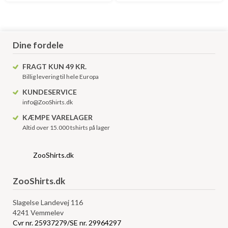
Dine fordele
FRAGT KUN 49 KR.
Billig levering til hele Europa
KUNDESERVICE
info@ZooShirts.dk
KÆMPE VARELAGER
Altid over 15.000 tshirts på lager
ZooShirts.dk
ZooShirts.dk
Slagelse Landevej 116
4241 Vemmelev
Cvr nr. 25937279/SE nr. 29964297