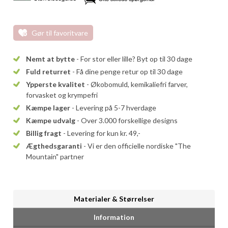
Gør til favoritvare
Nemt at bytte
- For stor eller lille? Byt op til 30 dage
Fuld returret
- Få dine penge retur op til 30 dage
Ypperste kvalitet
- Økobomuld, kemikaliefri farver,
forvasket og krympefri
Kæmpe lager
- Levering på 5-7 hverdage
Kæmpe udvalg
- Over 3.000 forskellige designs
Billig fragt
- Levering for kun kr. 49,-
Ægthedsgaranti
- Vi er den officielle nordiske "The
Mountain" partner
Materialer & Størrelser
Information