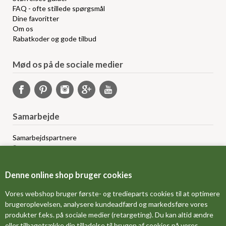
FAQ - ofte stillede spørgsmål
Dine favoritter
Om os
Rabatkoder og gode tilbud
Mød os på de sociale medier
Samarbejde
Samarbejdspartnere
Sponsorprogram
Bloggere
Affiliateprogram
Denne online shop bruger cookies
Grossistsalg
Ledige jobs
Vores webshop bruger første- og tredieparts cookies til at optimere
brugeroplevelsen, analysere kundeadfærd og markedsføre vores
produkter f.eks. på sociale medier (retargeting). Du kan altid ændre
FORSIDE
eller tilbagetrække din tilladelse til brugen af cookies på vores