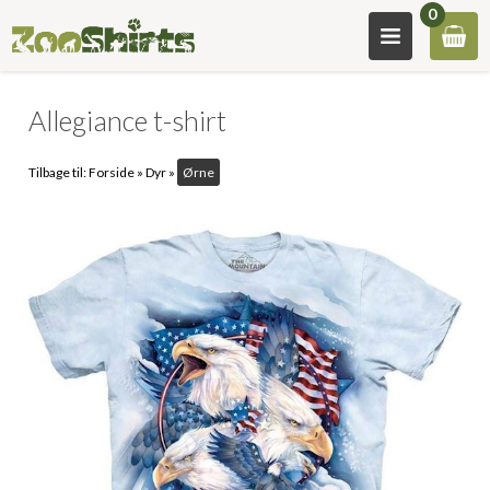
0
Allegiance t-shirt
Tilbage til:
Forside
»
Dyr
»
Ørne