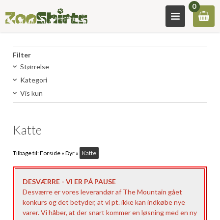
0
Filter
Størrelse
Kategori
Vis kun
Katte
Tilbage til:
Forside
»
Dyr
»
Katte
DESVÆRRE - VI ER PÅ PAUSE
Desværre er vores leverandør af The Mountain gået
konkurs og det betyder, at vi pt. ikke kan indkøbe nye
varer. Vi håber, at der snart kommer en løsning med en ny