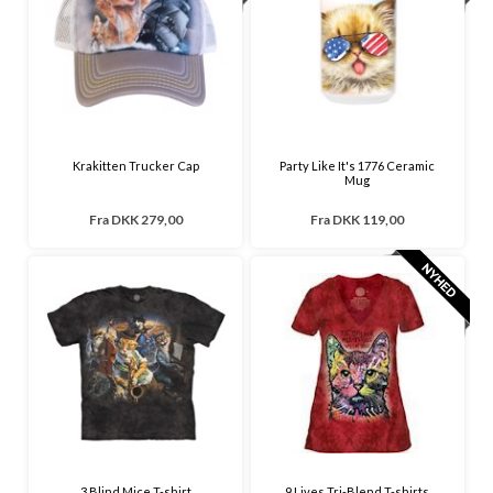
Krakitten Trucker Cap
Party Like It's 1776 Ceramic
Mug
Fra
DKK 279,00
Fra
DKK 119,00
3 Blind Mice T-shirt
9 Lives Tri-Blend T-shirts