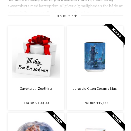
sweatshirts med katteprint. Vi giver dig muligheden for både at
eje en fjollet og sjov eller en smuk og kunstnerisk udgave af
Læs mere
+
vores tshirts med tryk for alle katteelskere.
Kig herunder og se de mange forskellige bluser med
kattemotiver - der er noget for alle der elsker katte!
Gavekort til ZooShirts
Jurassic Kitten Ceramic Mug
Fra
DKK 100,00
Fra
DKK 119,00