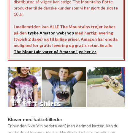
distributør, så vi igen kan sælge The Mountains flotte
produkter til de danske kunder som vi har gjort de sidste
10 år.
I mellemtiden kan ALLE The Mountains trøjer købes
på den
tyske Amazon webshop
med hurtig levering
(typisk 2 dage) og til billige priser. Amazon har endda
mulighed for gratis levering og gratis retur. Se alle
The Mountain varer på Amazon lige her >>
.
Bluser med kattebilleder
Er hunden ikke "din bedste ven", men derimod katten, kan du
her finde et kæmpe udvalg af kvalitets t-shirts, hoodies og