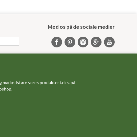
Mød os på de sociale medier
Samarbejde
Samarbejdspartnere
Sponsorprogram
g markedsføre vores produkter f.eks. på
Bloggere
ebshop.
Affiliateprogram
Grossistsalg
Ledige jobs