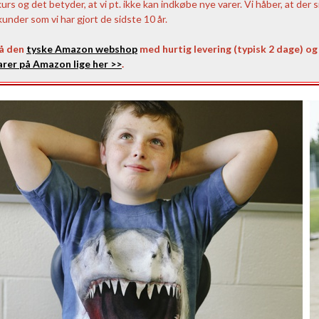
 og det betyder, at vi pt. ikke kan indkøbe nye varer. Vi håber, at der s
nder som vi har gjort de sidste 10 år.
på den
tyske Amazon webshop
med hurtig levering (typisk 2 dage) og 
rer på Amazon lige her >>
.