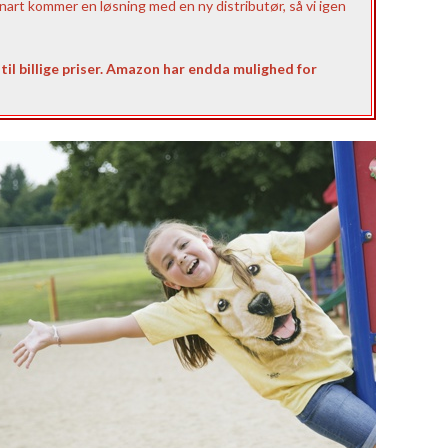
nart kommer en løsning med en ny distributør, så vi igen
til billige priser. Amazon har endda mulighed for