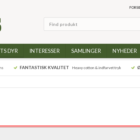
FORSI
TS DYR
INTERESSER
SAMLINGER
NYHEDER
FANTASTISK KVALITET
Ø
ns
Heavy cotton & indfarvet tryk