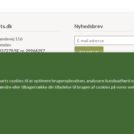
ts.dk
Nyhedsbrev
Landevej 116
melev
5937279/SE nr. 29964297
rvice
Information
s
Måleskemaer
arts cookies til at optimere brugeroplevelsen, analysere kundeadfærd o
bytte og retur
Størrelses guider
 ændre eller tilbagetrække din tilladelse til brugen af cookies på vores w
r og vilkår
FAQ - ofte stillede spørgsmål
e af Cookies
Dine favoritter
salg
Om os
Rabatkoder og gode tilbud