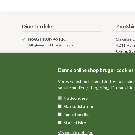
Dine fordele
ZooShir
FRAGT KUN 49 KR.
Slagelse 
4241 Vem
Billig levering til hele Europa
Cvr nr. 2
KUNDESERVICE
info@ZooShirts.dk
Kundese
KÆMPE VARELAGER
Denne online shop bruger cookies
Altid over 15.000 tshirts på lager
Kontakt o
Vores webshop bruger første- og trediep
Levering, 
sociale medier (retargeting). Du kan altid
Betingelse
Anvendels
Nødvendige
Gavekort 
Markedsføring
Sitemap
Funktionelle
Statistiske
Vis cookie detaljer