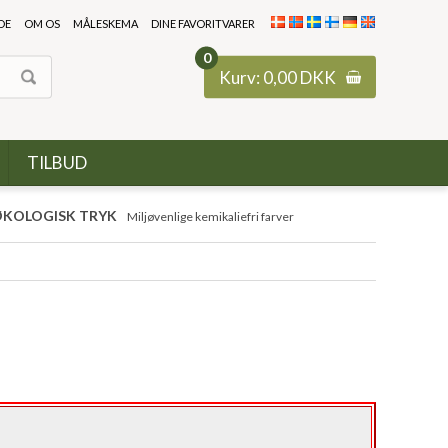
DE
OM OS
MÅLESKEMA
DINE FAVORITVARER
0
Kurv:
0,00
DKK
TILBUD
KOLOGISK TRYK
Miljøvenlige kemikaliefri farver