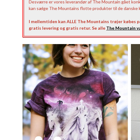
Desværre er vores leverandør af The Mountain gået konkurs
kan sælge The Mountains flotte produkter til de danske ku
I mellemtiden kan ALLE The Mountains trøjer købes 
gratis levering og gratis retur. Se alle
The Mountain va