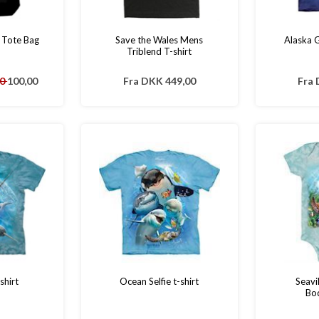
 Tote Bag
Save the Wales Mens
Alaska G
Triblend T-shirt
00
100,00
Fra
DKK 449,00
Fra
shirt
Ocean Selfie t-shirt
Seavi
Bo