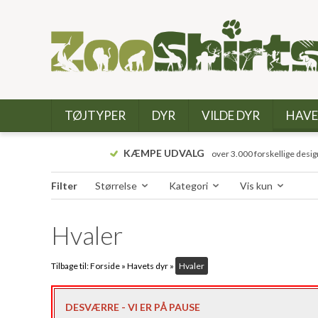
TØJTYPER
DYR
VILDE DYR
HAVE
KÆMPE UDVALG
over 3.000 forskellige desig
Filter
Størrelse
Kategori
Vis kun
Hvaler
Tilbage til:
Forside
»
Havets dyr
»
Hvaler
DESVÆRRE - VI ER PÅ PAUSE