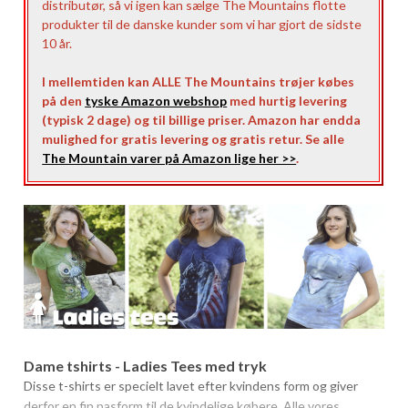
distributør, så vi igen kan sælge The Mountains flotte
produkter til de danske kunder som vi har gjort de sidste
10 år.
I mellemtiden kan ALLE The Mountains trøjer købes
på den
tyske Amazon webshop
med hurtig levering
(typisk 2 dage) og til billige priser. Amazon har endda
mulighed for gratis levering og gratis retur. Se alle
The Mountain varer på Amazon lige her >>
.
Dame tshirts - Ladies Tees med tryk
Disse t-shirts er specielt lavet efter kvindens form og giver
derfor en fin pasform til de kvindelige købere. Alle vores