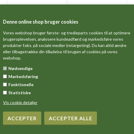
Mibre Journey Tri-Blend T-
Mibre Journey Tri-Blend T-
shirts
shirts
Denne online shop bruger cookies
Fra
DKK 419,00
Fra
DKK 399,00
Vores webshop bruger første- og tredieparts cookies til at optimere
brugeroplevelsen, analysere kundeadfærd og markedsføre vores
produkter f.eks. på sociale medier (retargeting). Du kan altid ændre
eller tilbagetrække din tilladelse til brugen af cookies på vores
webshop.
Nødvendige
Markedsføring
Funktionelle
Statistiske
Mod Squad ladies t-shirt
Monotone Tigers Womens V-
neck
Vis cookie detaljer
Fra
DKK 349,00
Fra
DKK 399,00