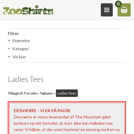
0
Filter
Størrelse
Kategori
Vis kun
Ladies Tees
Tilbage til:
Forside
»
Tøjtyper
»
Ladies Tees
DESVÆRRE - VI ER PÅ PAUSE
Desværre er vores leverandør af The Mountain gået
konkurs og det betyder, at vi pt. ikke kan indkøbe nye
varer. Vi håber, at der snart kommer en løsning med en ny