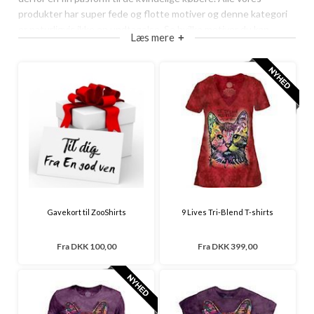
produkter har super fede og flotte motiver og denne kategori
er naturligvis ikke en undtagelse. Se hvilke motiver du kan
Læs mere
+
vælge imellem i denne kategori og skynd dig at få en super fed
dame t-shirts tilføjet til dit tøjskab.
Gavekort til ZooShirts
9 Lives Tri-Blend T-shirts
Fra
DKK 100,00
Fra
DKK 399,00