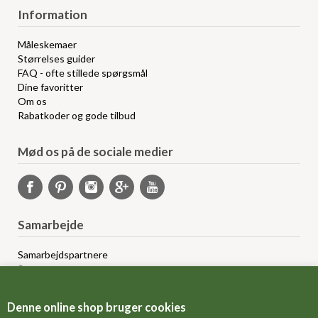
Information
Måleskemaer
Størrelses guider
FAQ - ofte stillede spørgsmål
Dine favoritter
Om os
Rabatkoder og gode tilbud
Mød os på de sociale medier
Samarbejde
Samarbejdspartnere
Sponsorprogram
Bloggere
Affiliateprogram
Denne online shop bruger cookies
Grossistsalg