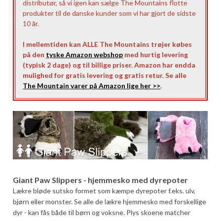
distributør, så vi igen kan sælge The Mountains flotte
produkter til de danske kunder som vi har gjort de sidste
10 år.
I mellemtiden kan ALLE The Mountains trøjer købes
på den
tyske Amazon webshop
med hurtig levering
(typisk 2 dage) og til billige priser. Amazon har endda
mulighed for gratis levering og gratis retur. Se alle
The Mountain varer på Amazon lige her >>
.
Giant Paw Slippers - hjemmesko med dyrepoter
Lækre bløde sutsko formet som kæmpe dyrepoter f.eks. ulv,
bjørn eller monster. Se alle de lækre hjemmesko med forskellige
dyr - kan fås både til børn og voksne. Plys skoene matcher