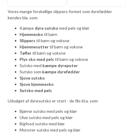
Vores mange forskellige slippers formet som dyrefødder
kendes bla. som:
Kæmpe
dyre sutsko
med pels og klør
Hjemmesko
til børn
Slippers
til børn og voksne
Hjemmesutter
til børn og voksne
Tøfler
til børn og voksne
Plys sko med pels
til børn og voksne
Sutsko med
kæmpe dyrepoter
Sutsko som
kæmpe dyrefødder
Sjove sutsko
Sjove hjemmesko
Sutsko med pels
Udvalget af dyresutsko er stort - de fås bl.a. som:
Bjørne sutsko med pels og klør
Ulve sutsko med pels og klør
Bigfood sutsko med klør
Monster sutsko med pels og klør