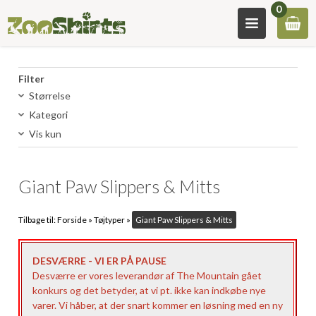
0
Filter
Størrelse
Kategori
Vis kun
Giant Paw Slippers & Mitts
Tilbage til:
Forside
»
Tøjtyper
»
Giant Paw Slippers & Mitts
DESVÆRRE - VI ER PÅ PAUSE
Desværre er vores leverandør af The Mountain gået
konkurs og det betyder, at vi pt. ikke kan indkøbe nye
varer. Vi håber, at der snart kommer en løsning med en ny