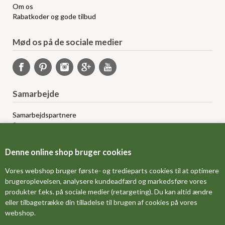
Om os
Rabatkoder og gode tilbud
Mød os på de sociale medier
Samarbejde
Samarbejdspartnere
Sponsorprogram
Bloggere
Affiliateprogram
Denne online shop bruger cookies
Grossistsalg
Ledige jobs
Vores webshop bruger første- og tredieparts cookies til at optimere
brugeroplevelsen, analysere kundeadfærd og markedsføre vores
produkter f.eks. på sociale medier (retargeting). Du kan altid ændre
FORSIDE
eller tilbagetrække din tilladelse til brugen af cookies på vores
webshop.
OM OS