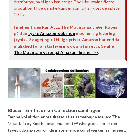
distributør, så vi igen kan sælge The Mountains flotte
produkter til de danske kunder som vi har gjort de sidste
10 år.
I mellemtiden kan ALLE The Mountains trøjer købes
på den
tyske Amazon webshop
med hurtig levering
(typisk 2 dage) og til billige priser. Amazon har endda
mulighed for gratis levering og gratis retur. Se alle
The Mountain varer på Amazon lige her >>
.
Bluser i Smithsonian Collection samlingen
Denne kollektion er resultatet af et samarbejde mellem The
Mountain og Smithsonian museet i Washington. Her er der
taget udgangspunkt i de inspirerende kunstværker fra museet,