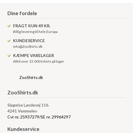
Dine fordele
FRAGT KUN 49 KR.
Billig levering til hele Europa
KUNDESERVICE
info@ZooShirts.dk
KÆMPE VARELAGER
Altid over 15.000 tshirts på lager
ZooShirts.dk
ZooShirts.dk
Slagelse Landevej 116
4241 Vemmelev
Cvr nr. 25937279/SE nr. 29964297
Kundeservice