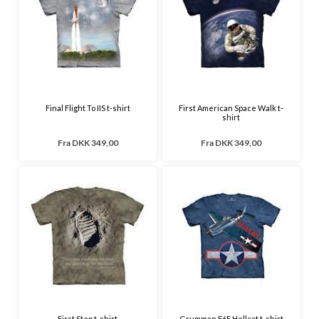
Final Flight To IIS t-shirt
First American Space Walk t-
shirt
Fra
DKK 349,00
Fra
DKK 349,00
First Step t-shirt
Grumman F6F Hellcat t-shirt