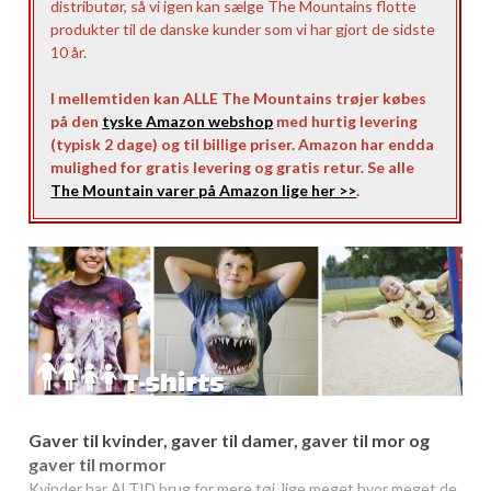
distributør, så vi igen kan sælge The Mountains flotte
produkter til de danske kunder som vi har gjort de sidste
10 år.
I mellemtiden kan ALLE The Mountains trøjer købes
på den
tyske Amazon webshop
med hurtig levering
(typisk 2 dage) og til billige priser. Amazon har endda
mulighed for gratis levering og gratis retur. Se alle
The Mountain varer på Amazon lige her >>
.
Gaver til kvinder, gaver til damer, gaver til mor og
gaver til mormor
Kvinder har ALTID brug for mere tøj, lige meget hvor meget de