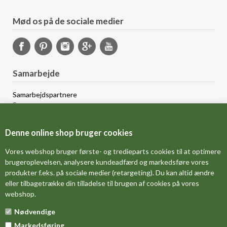
Mød os på de sociale medier
Samarbejde
Samarbejdspartnere
Sponsorprogram
Bloggere
Affiliateprogram
Denne online shop bruger cookies
Grossistsalg
Ledige jobs
Vores webshop bruger første- og tredieparts cookies til at optimere
brugeroplevelsen, analysere kundeadfærd og markedsføre vores
produkter f.eks. på sociale medier (retargeting). Du kan altid ændre
FORSIDE
eller tilbagetrække din tilladelse til brugen af cookies på vores
webshop.
OM OS
Nødvendige
MÅLESKEMA
Markedsføring