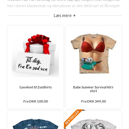
har i deres klædeskab og derudover er det altid rart at få noget
nyt. Derfor er det oplagt at finde en flot eller sjov gave til din
Læs mere
+
kone, mor eller en anden som har fortjent en gave fra dig. Se
vores store udvalg af bluser, som du kan bruge til den perfekte
gave til en som du holder af.
Gavekort til ZooShirts
Babe Summer Survival Kit t-
shirt
Fra
DKK 100,00
Fra
DKK 349,00