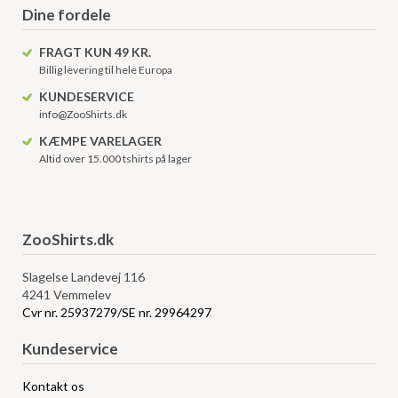
Dine fordele
FRAGT KUN 49 KR.
Billig levering til hele Europa
KUNDESERVICE
info@ZooShirts.dk
KÆMPE VARELAGER
Altid over 15.000 tshirts på lager
ZooShirts.dk
Slagelse Landevej 116
4241 Vemmelev
Cvr nr. 25937279/SE nr. 29964297
Kundeservice
Kontakt os