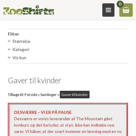
0
Filter
Størrelse
Kategori
Vis kun
Gaver til kvinder
Tilbage til:
Forside
»
Samlinger
»
Gaver til kvinder
DESVÆRRE - VI ER PÅ PAUSE
Desværre er vores leverandør af The Mountain gået
konkurs og det betyder, at vi pt. ikke kan indkøbe nye
varer. Vi håber, at der snart kommer en løsning med en ny