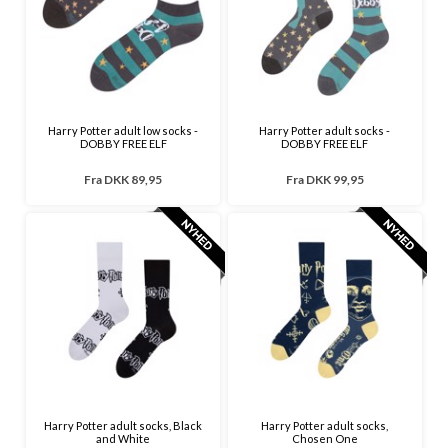
Harry Potter kostumer til børn
Harry Potter merchandise
Harry Potter sokker børn
Harry Potter strømper børn
Harry Potter socks
Harry Potter figurer
Harry Potter adult low socks -
Harry Potter adult socks -
DOBBY FREE ELF
DOBBY FREE ELF
Dumbledore harry potter
Gryffindor harry potter
Fra
DKK 89,95
Fra
DKK 99,95
Ravenclaw harry potter
Slytherin harry potter
Voldermort harry potter
Harry Potter adult socks, Black
Harry Potter adult socks,
and White
Chosen One