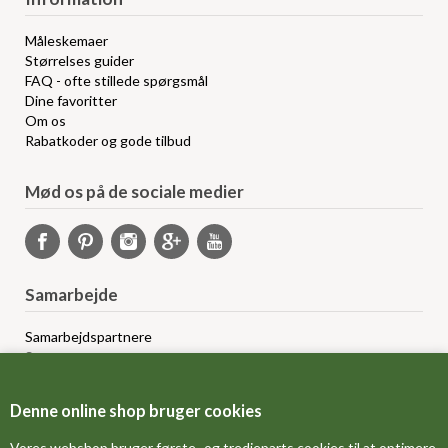
Måleskemaer
Størrelses guider
FAQ - ofte stillede spørgsmål
Dine favoritter
Om os
Rabatkoder og gode tilbud
Mød os på de sociale medier
Samarbejde
Samarbejdspartnere
Sponsorprogram
Bloggere
Affiliateprogram
Denne online shop bruger cookies
Grossistsalg
Ledige jobs
Vores webshop bruger første- og tredieparts cookies til at optimere