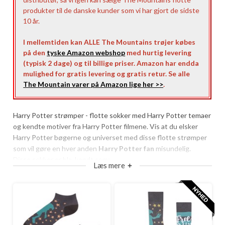
produkter til de danske kunder som vi har gjort de sidste
10 år.
I mellemtiden kan ALLE The Mountains trøjer købes
på den
tyske Amazon webshop
med hurtig levering
(typisk 2 dage) og til billige priser. Amazon har endda
mulighed for gratis levering og gratis retur. Se alle
The Mountain varer på Amazon lige her >>
.
Harry Potter strømper - flotte sokker med Harry Potter temaer
og kendte motiver fra Harry Potter filmene. Vis at du elsker
Harry Potter bøgerne og universet med disse flotte strømper
som vil gøre en hver anden
Harry Potter fan
misundelig.
Disse sokker er bla. kendt som:
Læs mere
+
Harry Potter tøj
Harry Potter tøj til børn
Harry Potter sokker
Harry Potter strømper
Harry Potter kostume