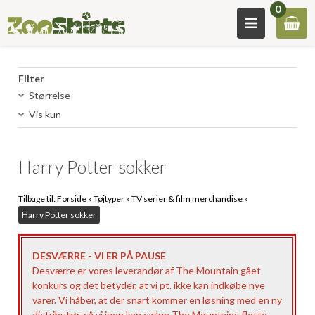
0
Filter
Størrelse
Vis kun
Harry Potter sokker
Tilbage til:
Forside
»
Tøjtyper
»
TV serier & film merchandise
»
Harry Potter sokker
DESVÆRRE - VI ER PÅ PAUSE
Desværre er vores leverandør af The Mountain gået
konkurs og det betyder, at vi pt. ikke kan indkøbe nye
varer. Vi håber, at der snart kommer en løsning med en ny
distributør, så vi igen kan sælge The Mountains flotte