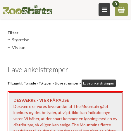
0
Filter
Størrelse
Vis kun
Lave ankelstrømper
Tilbage til:
Forside
»
Tøjtyper
»
Sjove strømper
»
Lave ankelstrømper
DESVÆRRE - VI ER PÅ PAUSE
Desværre er vores leverandør af The Mountain gået
konkurs og det betyder, at vi pt. ikke kan indkøbe nye
varer. Vi håber, at der snart kommer en løsning med en ny
distributør, så vi igen kan sælge The Mountains flotte
produkter til de danske kunder som vi har gjort de sidste