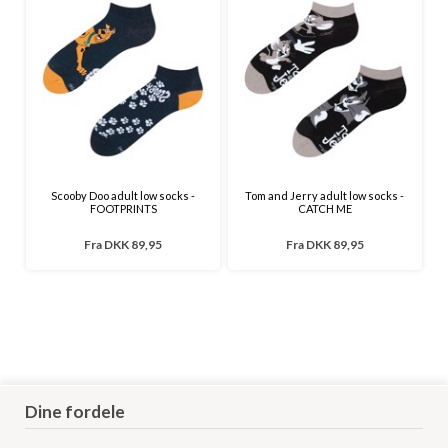
Scooby Doo adult low socks -
Tom and Jerry adult low socks -
FOOTPRINTS
CATCH ME
Fra
DKK 89,95
Fra
DKK 89,95
Dine fordele