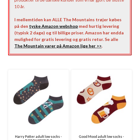
10 år.
I mellemtiden kan ALLE The Mountains trøjer købes
på den
tyske Amazon webshop
med hurtig levering
(typisk 2 dage) og til billige priser. Amazon har endda
mulighed for gratis levering og gratis retur. Se alle
The Mountain varer på Amazon lige her >>
.
Harry Potter adult low socks -
Good Mood adult low socks -