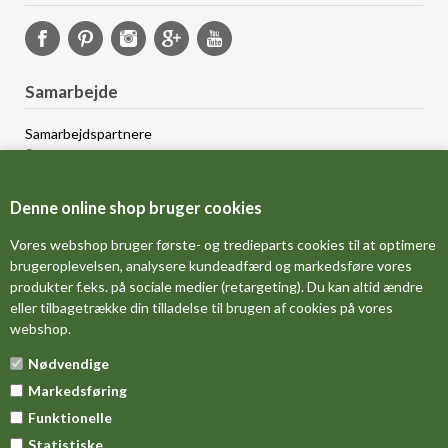
Samarbejde
Samarbejdspartnere
Sponsorprogram
Bloggere
Affiliateprogram
Denne online shop bruger cookies
Grossistsalg
Ledige jobs
Vores webshop bruger første- og tredieparts cookies til at optimere
brugeroplevelsen, analysere kundeadfærd og markedsføre vores
produkter f.eks. på sociale medier (retargeting). Du kan altid ændre
FORSIDE
eller tilbagetrække din tilladelse til brugen af cookies på vores
webshop.
OM OS
Nødvendige
MÅLESKEMA
Markedsføring
DINE FAVORITVARER
Funktionelle
Statistiske