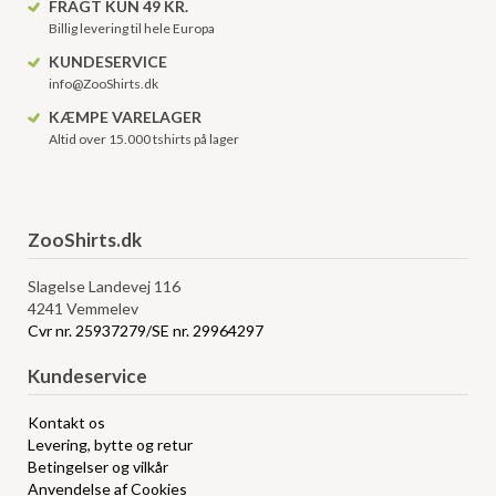
FRAGT KUN 49 KR.
Billig levering til hele Europa
KUNDESERVICE
info@ZooShirts.dk
KÆMPE VARELAGER
Altid over 15.000 tshirts på lager
ZooShirts.dk
Slagelse Landevej 116
4241 Vemmelev
Cvr nr. 25937279/SE nr. 29964297
Kundeservice
Kontakt os
Levering, bytte og retur
Betingelser og vilkår
Anvendelse af Cookies