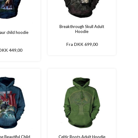
Breakthrough Skull Adult
Hoodie
aur child hoodie
Fra
DKK 699,00
DKK 449,00
e Beautiful Child
Celtic Roots Adult Hoodie