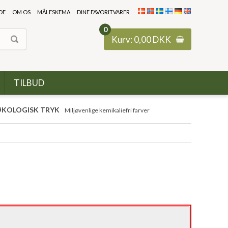
DE
OM OS
MÅLESKEMA
DINE FAVORITVARER
0
Kurv:
0,00
DKK
TILBUD
KOLOGISK TRYK
Miljøvenlige kemikaliefri farver