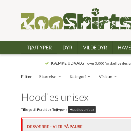
TØJTYPER
DYR
VILDE DYR
HAVE
KÆMPE UDVALG
over 3.000 forskellige desig
Filter
Størrelse
Kategori
Vis kun
Hoodies unisex
Tilbage til:
Forside
»
Tøjtyper
»
Hoodies unisex
DESVÆRRE - VI ER PÅ PAUSE