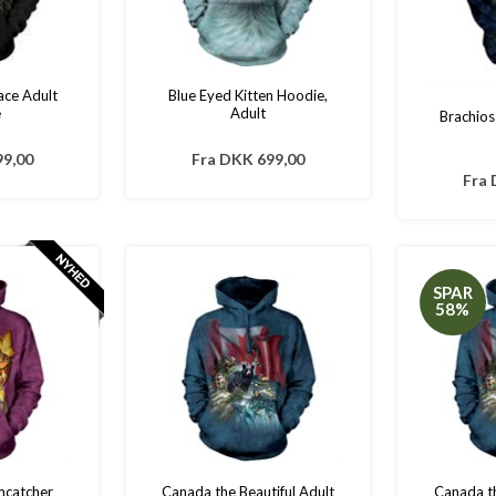
ace Adult
Blue Eyed Kitten Hoodie,
e
Adult
Brachios
9,00
Fra
DKK 699,00
Fra
SPAR
58%
mcatcher
Canada the Beautiful Adult
Canada th