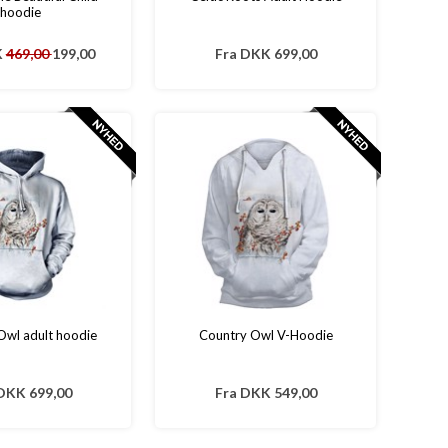
hoodie
K
469,00
199,00
Fra
DKK 699,00
Owl adult hoodie
Country Owl V-Hoodie
DKK 699,00
Fra
DKK 549,00