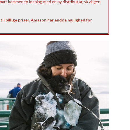
nart kommer en løsning med en ny distributør, så vi igen
til billige priser. Amazon har endda mulighed for