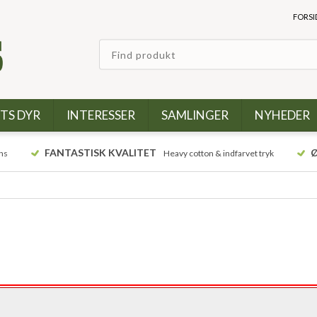
FORSI
TS DYR
INTERESSER
SAMLINGER
NYHEDER
FANTASTISK KVALITET
Ø
ns
Heavy cotton & indfarvet tryk