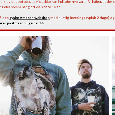
 og det betyder, at vi pt. ikke kan indkøbe nye varer. Vi håber, at der s
nder som vi har gjort de sidste 10 år.
på den
tyske Amazon webshop
med hurtig levering (typisk 2 dage) og 
rer på Amazon lige her >>
.