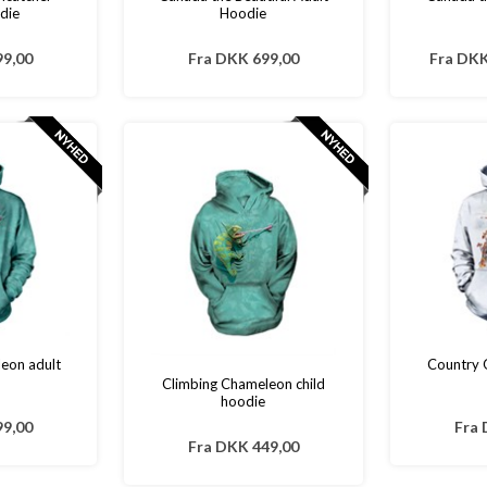
die
Hoodie
9,00
Fra
DKK 699,00
Fra
DK
eon adult
Country 
Climbing Chameleon child
hoodie
9,00
Fra
Fra
DKK 449,00