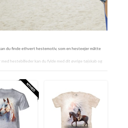
r kan du finde ethvert hestemotiv, som en hesteejer måtte
er med hestebilleder kan du fylde med dit øvrige tøjskab og