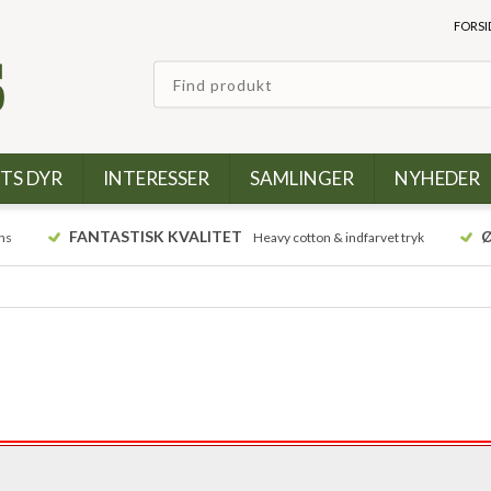
FORSI
TS DYR
INTERESSER
SAMLINGER
NYHEDER
FANTASTISK KVALITET
Ø
ns
Heavy cotton & indfarvet tryk