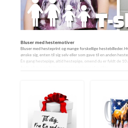
Bluser med hestemotiver
Bluser med hesteprint og mange forskellige hestebilleder. H
ønske sig, enten til sig selv eller som gave til en anden hest
Èn gang hestepige, altid hestepige, omend du er fyldt de 10 å
finde på nye og fede sammensætninger af outfits.