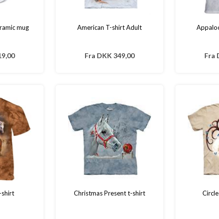
eramic mug
American T-shirt Adult
Appaloo
9,00
Fra
DKK 349,00
Fra
shirt
Christmas Present t-shirt
Circle