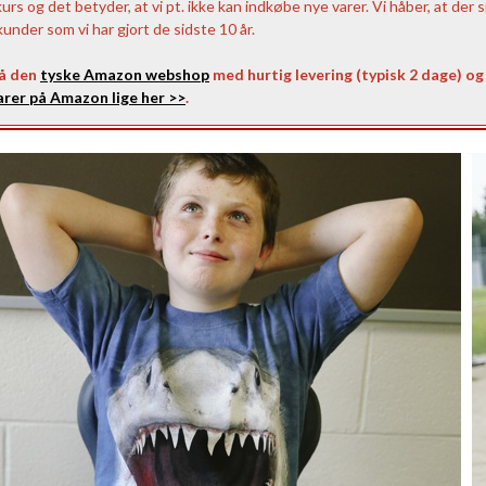
 og det betyder, at vi pt. ikke kan indkøbe nye varer. Vi håber, at der s
nder som vi har gjort de sidste 10 år.
på den
tyske Amazon webshop
med hurtig levering (typisk 2 dage) og 
rer på Amazon lige her >>
.