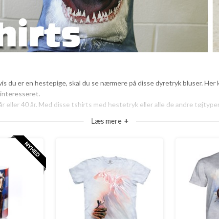
vis du er en hestepige, skal du se nærmere på disse dyretryk bluser. He
einteresseret.
r eller 40 år. Med disse tshirts med hestetryk eller alle de andre tøjtyp
Læs mere
+