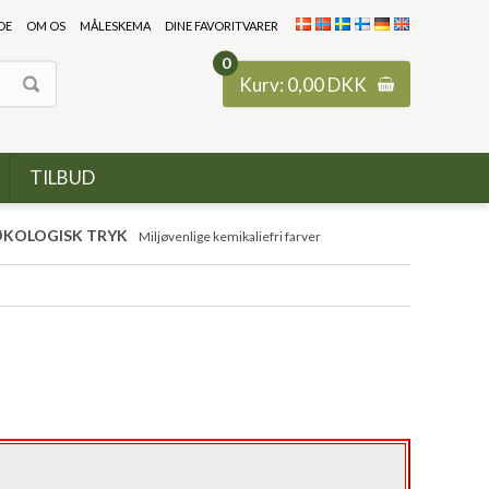
DE
OM OS
MÅLESKEMA
DINE FAVORITVARER
0
Kurv:
0,00
DKK
TILBUD
KOLOGISK TRYK
Miljøvenlige kemikaliefri farver