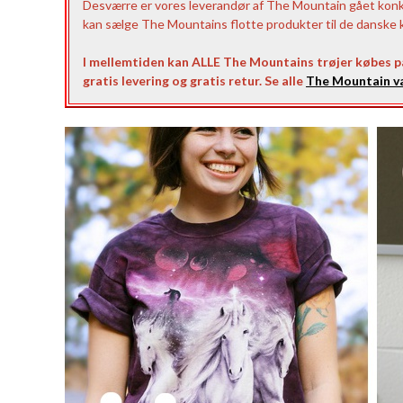
Desværre er vores leverandør af The Mountain gået konkurs
kan sælge The Mountains flotte produkter til de danske ku
I mellemtiden kan ALLE The Mountains trøjer købes 
gratis levering og gratis retur. Se alle
The Mountain va