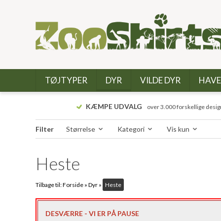
TØJTYPER
DYR
VILDE DYR
HAVE
KÆMPE UDVALG
over 3.000 forskellige desig
Filter
Størrelse
Kategori
Vis kun
Heste
Tilbage til:
Forside
»
Dyr
»
Heste
DESVÆRRE - VI ER PÅ PAUSE