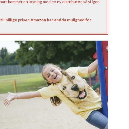
nart kommer en løsning med en ny distributør, så vi igen
til billige priser. Amazon har endda mulighed for