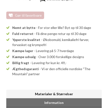
Gør til favoritvare
Nemt at bytte
- For stor eller lille? Byt op til 30 dage
Fuld returret
- Få dine penge retur op til 30 dage
Ypperste kvalitet
- Økobomuld, kemikaliefri farver,
forvasket og krympefri
Kæmpe lager
- Levering på 5-7 hverdage
Kæmpe udvalg
- Over 3.000 forskellige designs
Billig fragt
- Levering for kun kr. 49,-
Ægthedsgaranti
- Vi er den officielle nordiske "The
Mountain" partner
Materialer & Størrelser
Information