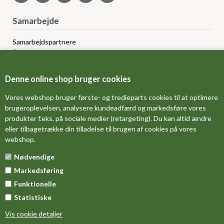
Samarbejde
Samarbejdspartnere
Sponsorprogram
Bloggere
Affiliateprogram
Denne online shop bruger cookies
Grossistsalg
Ledige jobs
Vores webshop bruger første- og tredieparts cookies til at optimere
brugeroplevelsen, analysere kundeadfærd og markedsføre vores
produkter f.eks. på sociale medier (retargeting). Du kan altid ændre
FORSIDE
eller tilbagetrække din tilladelse til brugen af cookies på vores
webshop.
OM OS
Nødvendige
MÅLESKEMA
Markedsføring
DINE FAVORITVARER
Funktionelle
Statistiske
Vis cookie detaljer