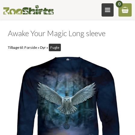
0
Awake Your Magic Long sleeve
Tilbage til:
Forside
»
Dyr
»
Fugle