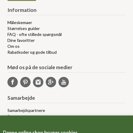
Information
Måleskemaer
Størrelses guider
FAQ - ofte stillede spørgsmål
Dine favoritter
Om os
Rabatkoder og gode tilbud
Mød os på de sociale medier
Samarbejde
Samarbejdspartnere
Sponsorprogram
Bloggere
Affiliateprogram
Denne online shop bruger cookies