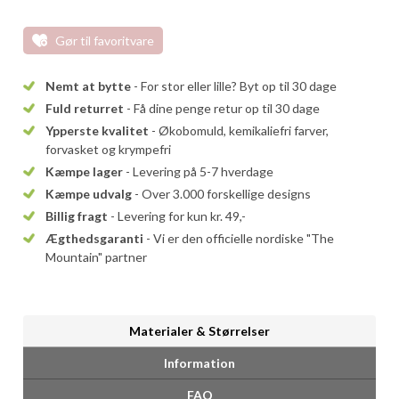
Gør til favoritvare
Nemt at bytte
- For stor eller lille? Byt op til 30 dage
Fuld returret
- Få dine penge retur op til 30 dage
Ypperste kvalitet
- Økobomuld, kemikaliefri farver,
forvasket og krympefri
Kæmpe lager
- Levering på 5-7 hverdage
Kæmpe udvalg
- Over 3.000 forskellige designs
Billig fragt
- Levering for kun kr. 49,-
Ægthedsgaranti
- Vi er den officielle nordiske "The
Mountain" partner
Materialer & Størrelser
Information
FAQ