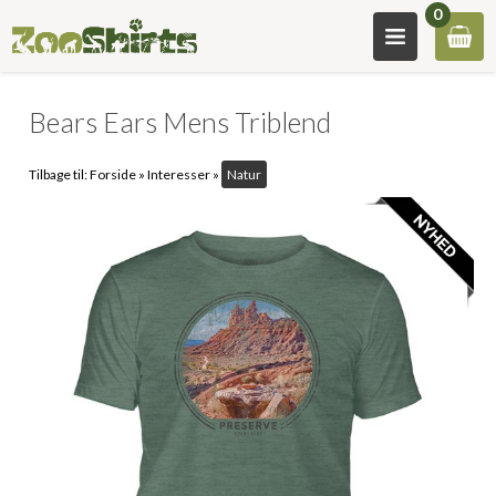
0
Bears Ears Mens Triblend
Tilbage til:
Forside
»
Interesser
»
Natur