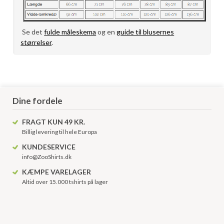
Se det
fulde måleskema
og en
guide til blusernes
størrelser
.
Dine fordele
FRAGT KUN 49 KR.
Billig levering til hele Europa
KUNDESERVICE
info@ZooShirts.dk
KÆMPE VARELAGER
Altid over 15.000 tshirts på lager