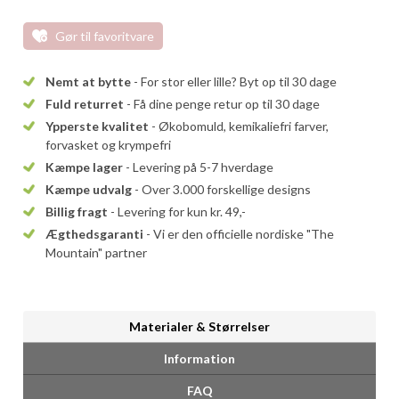
Gør til favoritvare
Nemt at bytte
- For stor eller lille? Byt op til 30 dage
Fuld returret
- Få dine penge retur op til 30 dage
Ypperste kvalitet
- Økobomuld, kemikaliefri farver,
forvasket og krympefri
Kæmpe lager
- Levering på 5-7 hverdage
Kæmpe udvalg
- Over 3.000 forskellige designs
Billig fragt
- Levering for kun kr. 49,-
Ægthedsgaranti
- Vi er den officielle nordiske "The
Mountain" partner
Materialer & Størrelser
Information
FAQ