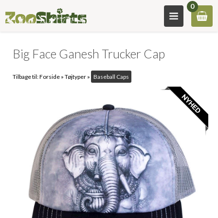
0
Big Face Ganesh Trucker Cap
Tilbage til:
Forside
»
Tøjtyper
»
Baseball Caps