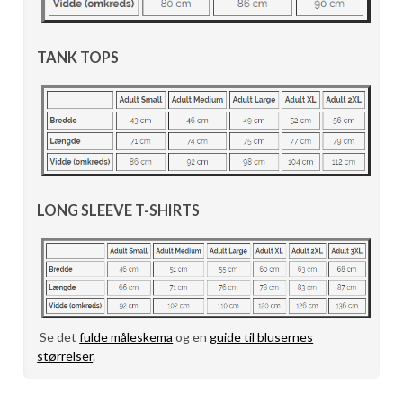
TANK TOPS
LONG SLEEVE T-SHIRTS
Se det
fulde måleskema
og en
guide til blusernes
størrelser
.