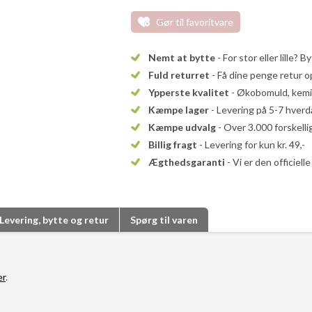
Gør til favoritvare
Nemt at bytte
- For stor eller lille? B
Fuld returret
- Få dine penge retur op
Ypperste kvalitet
- Økobomuld, kemika
Kæmpe lager
- Levering på 5-7 hver
Kæmpe udvalg
- Over 3.000 forskell
Billig fragt
- Levering for kun kr. 49,-
Ægthedsgaranti
- Vi er den officiel
Levering, bytte og retur
Spørg til varen
er
.