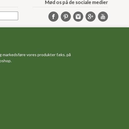
Mød os på de sociale medier
Samarbejde
Samarbejdspartnere
Sponsorprogram
g markedsføre vores produkter f.eks. på
Bloggere
ebshop.
Affiliateprogram
Grossistsalg
Ledige jobs
Om os
Måleskema
Dine favoritvarer