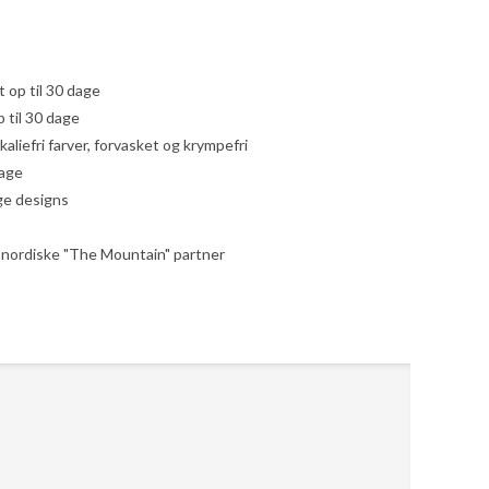
yt op til 30 dage
 til 30 dage
liefri farver, forvasket og krympefri
dage
ige designs
le nordiske "The Mountain" partner