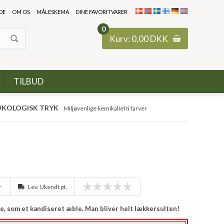
DE
OM OS
MÅLESKEMA
DINE FAVORITVARER
0
Kurv:
0,00
DKK
TILBUD
KOLOGISK TRYK
Miljøvenlige kemikaliefri farver
r
Lev. Ukendt pt.
ve, som et kandiseret æble. Man bliver helt lækkersulten!