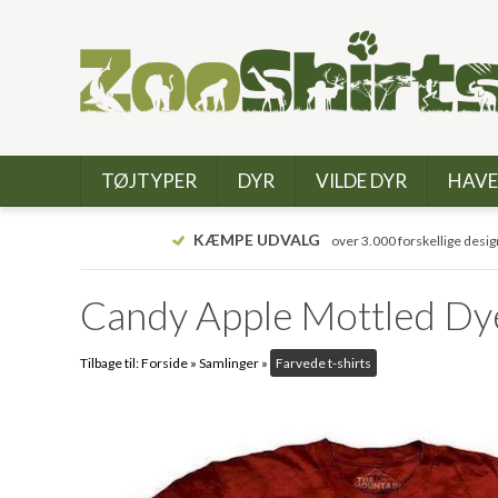
TØJTYPER
DYR
VILDE DYR
HAVE
KÆMPE UDVALG
over 3.000 forskellige desig
Candy Apple Mottled Dye 
Tilbage til:
Forside
»
Samlinger
»
Farvede t-shirts