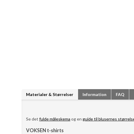
Materialer & Størrelser
Information
FAQ
Se det
fulde måleskema
og en
guide til blusernes størrels
VOKSEN t-shirts