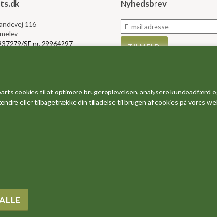
ts.dk
Nyhedsbrev
Landevej 116
melev
5937279/SE nr. 29964297
rvice
Information
s
Måleskemaer
arts cookies til at optimere brugeroplevelsen, analysere kundeadfærd o
bytte og retur
Størrelses guider
 ændre eller tilbagetrække din tilladelse til brugen af cookies på vores w
r og vilkår
FAQ - ofte stillede spørgsmål
e af Cookies
Dine favoritter
salg
Om os
Rabatkoder og gode tilbud
Forside