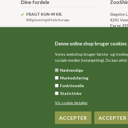
Dine fordele
ZooShir
FRAGT KUN 49 KR.
Slagelse 
4241 Vem
Billig levering til hele Europa
Cvr nr. 2
KUNDESERVICE
info@ZooShirts.dk
Kundese
KÆMPE VARELAGER
Denne online shop bruger cookies
Altid over 15.000 tshirts på lager
Kontakt o
Vores webshop bruger første- og trediep
Levering, 
sociale medier (retargeting). Du kan altid
Betingelse
Anvendels
Nødvendige
Gavekort 
Markedsføring
Sitemap
Funktionelle
Statistiske
Vis cookie detaljer
Copyright 2016 ZooShirts.dk