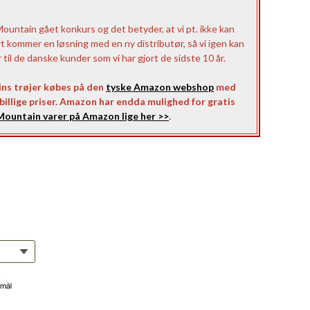
untain gået konkurs og det betyder, at vi pt. ikke kan
rt kommer en løsning med en ny distributør, så vi igen kan
il de danske kunder som vi har gjort de sidste 10 år.
ns trøjer købes på den
tyske Amazon webshop
med
l billige priser. Amazon har endda mulighed for gratis
ountain varer på Amazon lige her >>
.