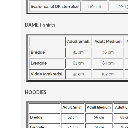
DAME t-shirts
HOODIES