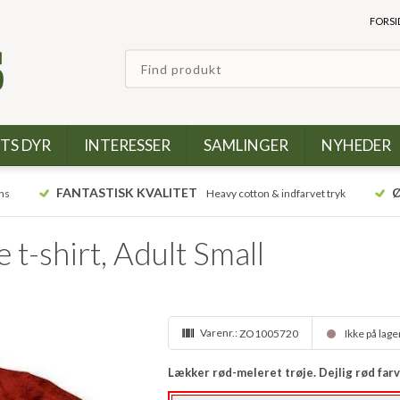
FORSI
TS DYR
INTERESSER
SAMLINGER
NYHEDER
FANTASTISK KVALITET
Ø
ns
Heavy cotton & indfarvet tryk
t-shirt, Adult Small
Varenr.:
ZO1005720
Ikke på lage
Lækker rød-meleret trøje. Dejlig rød far