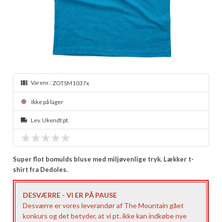
Varenr.:
ZOTSM1037x
Ikke på lager
Lev. Ukendt pt.
Super flot bomulds bluse med miljøvenlige tryk. Lækker t-
shirt fra Dedoles.
DESVÆRRE - VI ER PÅ PAUSE
Desværre er vores leverandør af The Mountain gået
konkurs og det betyder, at vi pt. ikke kan indkøbe nye