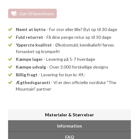
Gør til favoritvare
Nemt at bytte
- For stor eller lille? Byt op til 30 dage
Fuld returret
- Få dine penge retur op til 30 dage
Ypperste kvalitet
- Økobomuld, kemikaliefri farver,
forvasket og krympefri
Kæmpe lager
- Levering på 5-7 hverdage
Kæmpe udvalg
- Over 3.000 forskellige designs
Billig fragt
- Levering for kun kr. 49,-
Ægthedsgaranti
- Vi er den officielle nordiske "The
Mountain" partner
Materialer & Størrelser
Information
FAQ