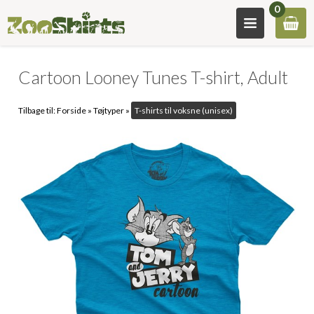
0
Cartoon Looney Tunes T-shirt, Adult
Tilbage til:
Forside
»
Tøjtyper
»
T-shirts til voksne (unisex)