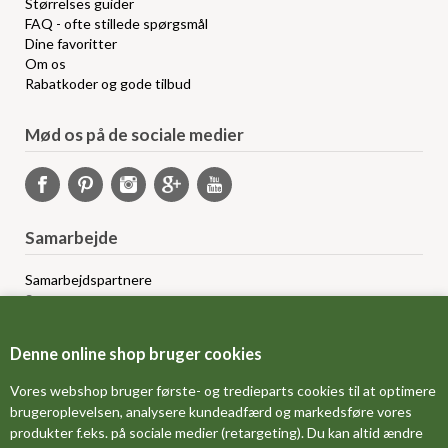
Størrelses guider
FAQ - ofte stillede spørgsmål
Dine favoritter
Om os
Rabatkoder og gode tilbud
Mød os på de sociale medier
Samarbejde
Samarbejdspartnere
Sponsorprogram
Bloggere
Affiliateprogram
Denne online shop bruger cookies
Grossistsalg
Ledige jobs
Vores webshop bruger første- og tredieparts cookies til at optimere
brugeroplevelsen, analysere kundeadfærd og markedsføre vores
produkter f.eks. på sociale medier (retargeting). Du kan altid ændre
FORSIDE