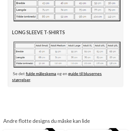
LONG SLEEVE T-SHIRTS
Se det
fulde måleskema
og en
guide til blusernes
størrelser
.
Andre flotte designs du måske kan lide