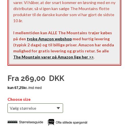
varer. Vi håber, at der snart kommer en løsning med en ny
distributør, så vi igen kan sælge The Mountains flotte
produkter til de danske kunder som vi har gjort de sidste
10 år.
I mellemtiden kan ALLE The Mountains trøjer købes
på den
tyske Amazon webshop
med hurtig levering
(typisk 2 dage) og til billige priser. Amazon har endda
mulighed for gratis levering og gratis retur. Se alle
The Mountain varer på Amazon lige her >>
.
Fra
269,00
DKK
Choose size