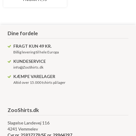
Dine fordele
FRAGT KUN 49 KR.
Billig levering til hele Europa
KUNDESERVICE
info@ZooShirts.dk
KÆMPE VARELAGER
Altid over 15.000 tshirts på lager
ZooShirts.dk
Slagelse Landevej 116
4241 Vemmelev
Cvr nr. 25937279/SE nr. 29964297