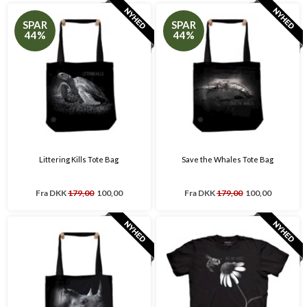
SPAR
SPAR
44%
44%
Littering Kills Tote Bag
Save the Whales Tote Bag
Fra
DKK
179,00
100,00
Fra
DKK
179,00
100,00