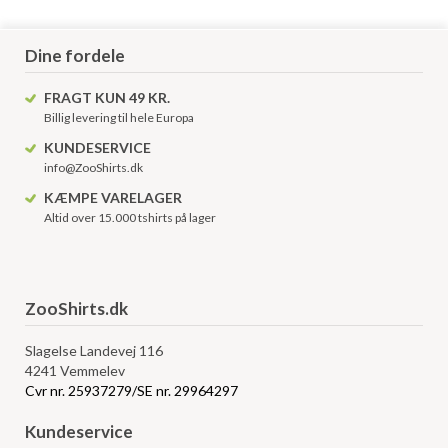
Dine fordele
FRAGT KUN 49 KR.
Billig levering til hele Europa
KUNDESERVICE
info@ZooShirts.dk
KÆMPE VARELAGER
Altid over 15.000 tshirts på lager
ZooShirts.dk
Slagelse Landevej 116
4241 Vemmelev
Cvr nr. 25937279/SE nr. 29964297
Kundeservice