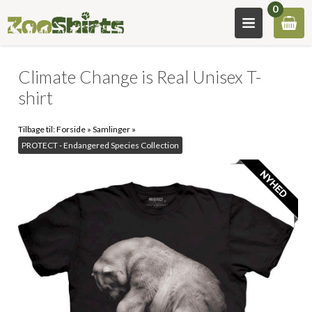
0
Climate Change is Real Unisex T-
shirt
Tilbage til:
Forside
»
Samlinger
»
PROTECT - Endangered Species Collection