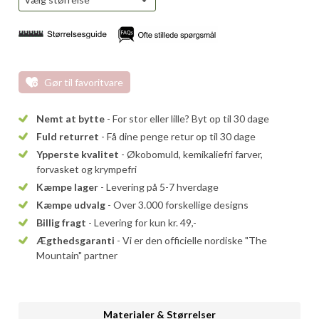
Gør til favoritvare
Nemt at bytte
- For stor eller lille? Byt op til 30 dage
Fuld returret
- Få dine penge retur op til 30 dage
Ypperste kvalitet
- Økobomuld, kemikaliefri farver,
forvasket og krympefri
Kæmpe lager
- Levering på 5-7 hverdage
Kæmpe udvalg
- Over 3.000 forskellige designs
Billig fragt
- Levering for kun kr. 49,-
Ægthedsgaranti
- Vi er den officielle nordiske "The
Mountain" partner
Materialer & Størrelser