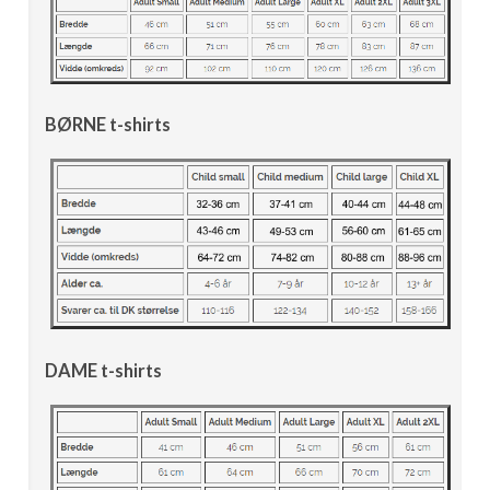
BØRNE t-shirts
DAME t-shirts