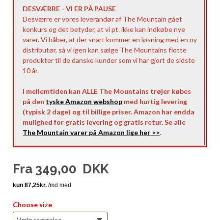
DESVÆRRE - VI ER PÅ PAUSE
Desværre er vores leverandør af The Mountain gået
konkurs og det betyder, at vi pt. ikke kan indkøbe nye
varer. Vi håber, at der snart kommer en løsning med en ny
distributør, så vi igen kan sælge The Mountains flotte
produkter til de danske kunder som vi har gjort de sidste
10 år.
I mellemtiden kan ALLE The Mountains trøjer købes
på den
tyske Amazon webshop
med hurtig levering
(typisk 2 dage) og til billige priser. Amazon har endda
mulighed for gratis levering og gratis retur. Se alle
The Mountain varer på Amazon lige her >>
.
Fra
349,00
DKK
Choose size