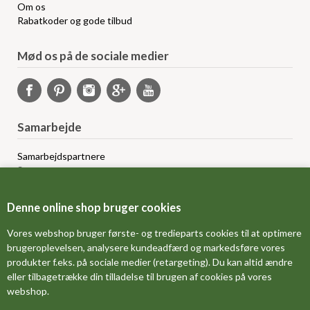
Om os
Rabatkoder og gode tilbud
Mød os på de sociale medier
Samarbejde
Samarbejdspartnere
Sponsorprogram
Bloggere
Affiliateprogram
Denne online shop bruger cookies
Grossistsalg
Ledige jobs
Vores webshop bruger første- og tredieparts cookies til at optimere
brugeroplevelsen, analysere kundeadfærd og markedsføre vores
produkter f.eks. på sociale medier (retargeting). Du kan altid ændre
FORSIDE
eller tilbagetrække din tilladelse til brugen af cookies på vores
webshop.
OM OS