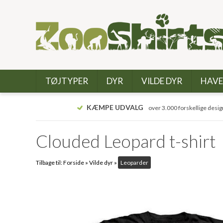
TØJTYPER
DYR
VILDE DYR
HAVE
KÆMPE UDVALG
over 3.000 forskellige desig
Clouded Leopard t-shirt
Tilbage til:
Forside
»
Vilde dyr
»
Leoparder