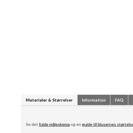
Materialer & Størrelser
Information
FAQ
Se det
fulde måleskema
og en
guide til blusernes størrels