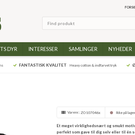
FORSI
TS DYR
INTERESSER
SAMLINGER
NYHEDER
FANTASTISK KVALITET
Ø
ns
Heavy cotton & indfarvet tryk
Varenr.:
ZO107046x
Ikke på lage
Et meget virklighedsnært og smukt motiv
perfekt som gave til dig selv eller til én 