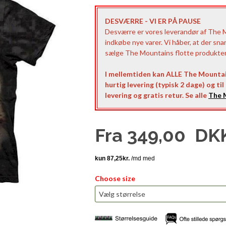
DESVÆRRE - VI ER PÅ PAUSE
Desværre er vores leverandør af The Mo
indkøbe nye varer. Vi håber, at der sna
sælge The Mountains flotte produkter t
I mellemtiden kan ALLE The Mountai
hurtig levering (typisk 2 dage) og ti
levering og gratis retur. Se alle
The M
Fra
349,00
DK
Choose size