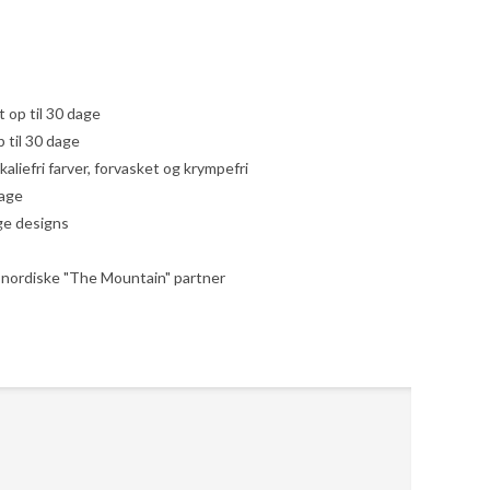
yt op til 30 dage
 til 30 dage
liefri farver, forvasket og krympefri
dage
ige designs
le nordiske "The Mountain" partner