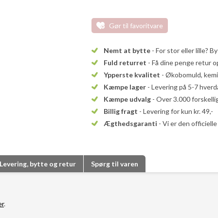
Gør til favoritvare
Nemt at bytte
- For stor eller lille? B
Fuld returret
- Få dine penge retur op
Ypperste kvalitet
- Økobomuld, kemika
Kæmpe lager
- Levering på 5-7 hver
Kæmpe udvalg
- Over 3.000 forskell
Billig fragt
- Levering for kun kr. 49,-
Ægthedsgaranti
- Vi er den officiel
Levering, bytte og retur
Spørg til varen
er
.