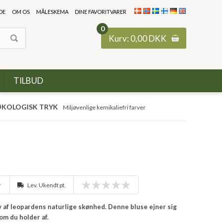
DE
OM OS
MÅLESKEMA
DINE FAVORITVARER
0
Kurv:
0,00
DKK
TILBUD
KOLOGISK TRYK
Miljøvenlige kemikaliefri farver
r
Lev. Ukendt pt.
 af leopardens naturlige skønhed. Denne bluse ejner sig
som du holder af.