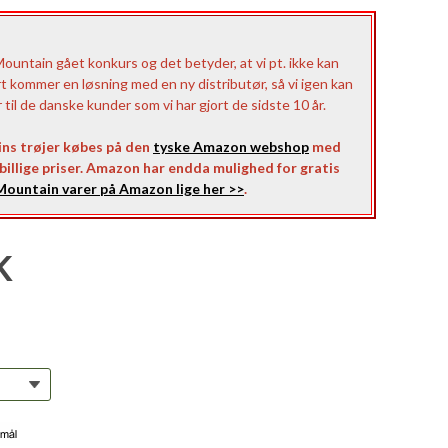
untain gået konkurs og det betyder, at vi pt. ikke kan
rt kommer en løsning med en ny distributør, så vi igen kan
il de danske kunder som vi har gjort de sidste 10 år.
ns trøjer købes på den
tyske Amazon webshop
med
l billige priser. Amazon har endda mulighed for gratis
ountain varer på Amazon lige her >>
.
K