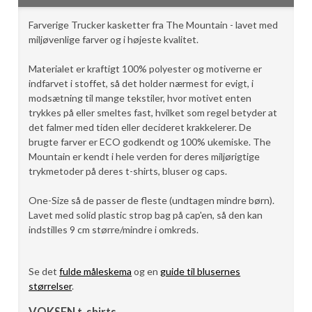
Farverige Trucker kasketter fra The Mountain - lavet med
miljøvenlige farver og i højeste kvalitet.
Materialet er kraftigt 100% polyester og motiverne er
indfarvet i stoffet, så det holder nærmest for evigt, i
modsætning til mange tekstiler, hvor motivet enten
trykkes på eller smeltes fast, hvilket som regel betyder at
det falmer med tiden eller decideret krakkelerer. De
brugte farver er ECO godkendt og 100% ukemiske. The
Mountain er kendt i hele verden for deres miljørigtige
trykmetoder på deres t-shirts, bluser og caps.
One-Size så de passer de fleste (undtagen mindre børn).
Lavet med solid plastic strop bag på cap'en, så den kan
indstilles 9 cm større/mindre i omkreds.
Se det
fulde måleskema
og en
guide til blusernes
størrelser
.
VOKSEN t-shirts