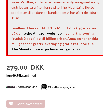
varer. Vi håber, at der snart kommer en løsning med en ny
distributør, så vi igen kan sælge The Mountains flotte
produkter til de danske kunder som vi har gjort de sidste
10 år.
I mellemtiden kan ALLE The Mountains trøjer købes
på den
tyske Amazon webshop
med hurtig levering
(typisk 2 dage) og til billige priser. Amazon har endda
mulighed for gratis levering og gratis retur. Se alle
The Mountain varer på Amazon lige her >>
.
279,00
DKK
Gør til favoritvare