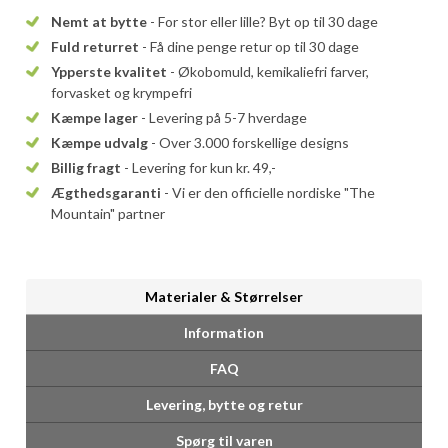
Nemt at bytte
- For stor eller lille? Byt op til 30 dage
Fuld returret
- Få dine penge retur op til 30 dage
Ypperste kvalitet
- Økobomuld, kemikaliefri farver,
forvasket og krympefri
Kæmpe lager
- Levering på 5-7 hverdage
Kæmpe udvalg
- Over 3.000 forskellige designs
Billig fragt
- Levering for kun kr. 49,-
Ægthedsgaranti
- Vi er den officielle nordiske "The
Mountain" partner
Materialer & Størrelser
Information
FAQ
Levering, bytte og retur
Spørg til varen