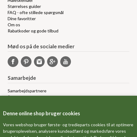
Måleskemaer
Størrelses guider
FAQ - ofte stillede spørgsmål
Dine favoritter
Om os
Rabatkoder og gode tilbud
Mød os på de sociale medier
Samarbejde
Samarbejdspartnere
Sponsorprogram
Bloggere
Affiliateprogram
Denne online shop bruger cookies
Grossistsalg
Ledige jobs
Vores webshop bruger første- og tredieparts cookies til at optimere
brugeroplevelsen, analysere kundeadfærd og markedsføre vores