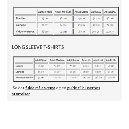
LONG SLEEVE T-SHIRTS
Se det
fulde måleskema
og en
guide til blusernes
størrelser
.