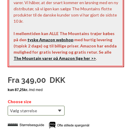
varer. Vi håber, at der snart kommer en løsning med en ny
distributør, så vi igen kan sælge The Mountains flotte
produkter til de danske kunder som vi har gjort de sidste
10 år.
I mellemtiden kan ALLE The Mountains trøjer købes
på den
tyske Amazon webshop
med hurtig levering
(typisk 2 dage) og til billige priser. Amazon har endda
mulighed for gratis levering og gratis retur. Se alle
The Mountain varer på Amazon lige her >>
.
Fra
349,00
DKK
Choose size