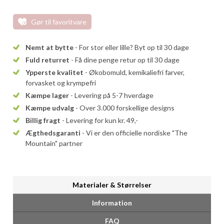
Gør til favoritvare
Nemt at bytte
- For stor eller lille? Byt op til 30 dage
Fuld returret
- Få dine penge retur op til 30 dage
Ypperste kvalitet
- Økobomuld, kemikaliefri farver,
forvasket og krympefri
Kæmpe lager
- Levering på 5-7 hverdage
Kæmpe udvalg
- Over 3.000 forskellige designs
Billig fragt
- Levering for kun kr. 49,-
Ægthedsgaranti
- Vi er den officielle nordiske "The
Mountain" partner
Materialer & Størrelser
Information
FAQ