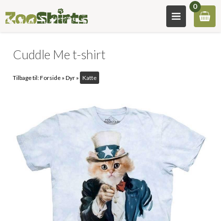
0
Cuddle Me t-shirt
Tilbage til:
Forside
»
Dyr
»
Katte