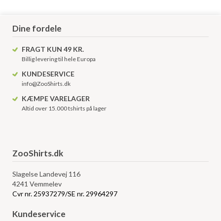
Dine fordele
FRAGT KUN 49 KR.
Billig levering til hele Europa
KUNDESERVICE
info@ZooShirts.dk
KÆMPE VARELAGER
Altid over 15.000 tshirts på lager
ZooShirts.dk
Slagelse Landevej 116
4241 Vemmelev
Cvr nr. 25937279/SE nr. 29964297
Kundeservice