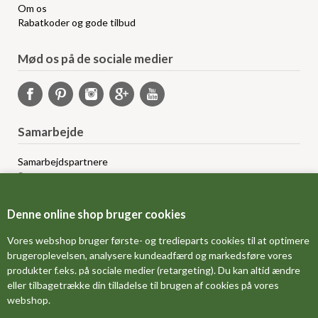
Om os
Rabatkoder og gode tilbud
Mød os på de sociale medier
Samarbejde
Samarbejdspartnere
Sponsorprogram
Bloggere
Affiliateprogram
Denne online shop bruger cookies
Grossistsalg
Ledige jobs
Vores webshop bruger første- og tredieparts cookies til at optimere
brugeroplevelsen, analysere kundeadfærd og markedsføre vores
produkter f.eks. på sociale medier (retargeting). Du kan altid ændre
FORSIDE
eller tilbagetrække din tilladelse til brugen af cookies på vores
webshop.
OM OS