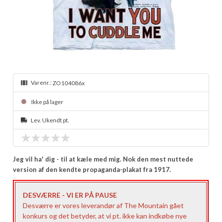
Varenr.:
ZO104086x
Ikke på lager
Lev. Ukendt pt.
Jeg vil ha' dig - til at kæle med mig. Nok den mest nuttede
version af den kendte propaganda-plakat fra 1917.
DESVÆRRE - VI ER PÅ PAUSE
Desværre er vores leverandør af The Mountain gået
konkurs og det betyder, at vi pt. ikke kan indkøbe nye