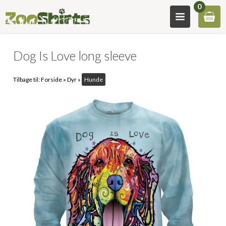
0
Dog Is Love long sleeve
Tilbage til:
Forside
»
Dyr
»
Hunde