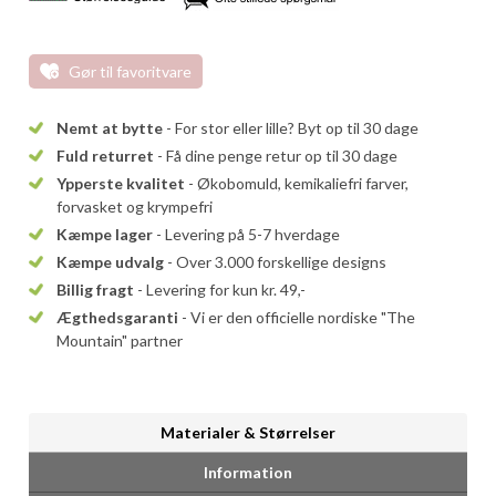
Gør til favoritvare
Nemt at bytte
- For stor eller lille? Byt op til 30 dage
Fuld returret
- Få dine penge retur op til 30 dage
Ypperste kvalitet
- Økobomuld, kemikaliefri farver,
forvasket og krympefri
Kæmpe lager
- Levering på 5-7 hverdage
Kæmpe udvalg
- Over 3.000 forskellige designs
Billig fragt
- Levering for kun kr. 49,-
Ægthedsgaranti
- Vi er den officielle nordiske "The
Mountain" partner
Materialer & Størrelser
Information