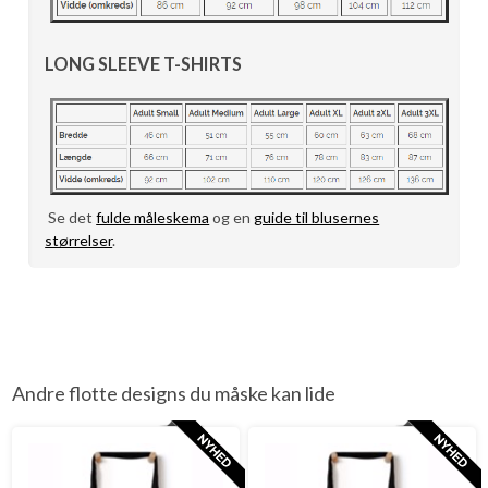
LONG SLEEVE T-SHIRTS
Se det
fulde måleskema
og en
guide til blusernes
størrelser
.
Andre flotte designs du måske kan lide