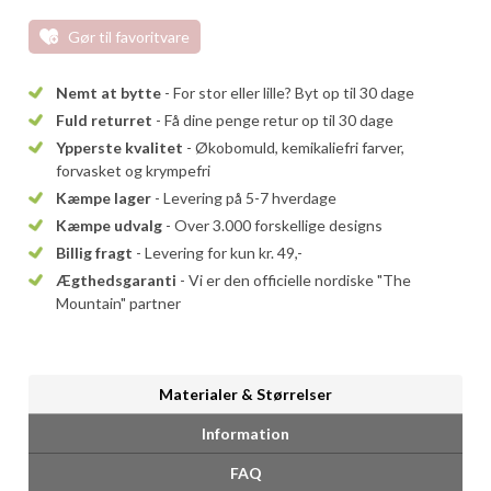
Gør til favoritvare
Nemt at bytte
- For stor eller lille? Byt op til 30 dage
Fuld returret
- Få dine penge retur op til 30 dage
Ypperste kvalitet
- Økobomuld, kemikaliefri farver,
forvasket og krympefri
Kæmpe lager
- Levering på 5-7 hverdage
Kæmpe udvalg
- Over 3.000 forskellige designs
Billig fragt
- Levering for kun kr. 49,-
Ægthedsgaranti
- Vi er den officielle nordiske "The
Mountain" partner
Materialer & Størrelser
Information
FAQ