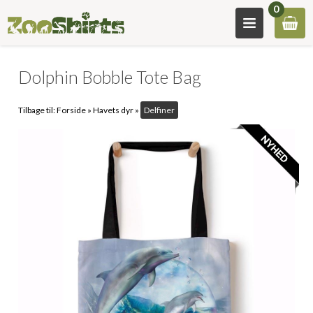
0
Dolphin Bobble Tote Bag
Tilbage til:
Forside
»
Havets dyr
»
Delfiner