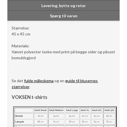
Levering, bytte og retur
Spørg til varen
Størrelse:
45 x 45 cm
Materiale:
Vævet polyester taske med print på begge sider og påsyet
bomuldsgjord
Se det
fulde måleskema
og en
guide til blusernes
størrelser
.
VOKSEN t-shirts