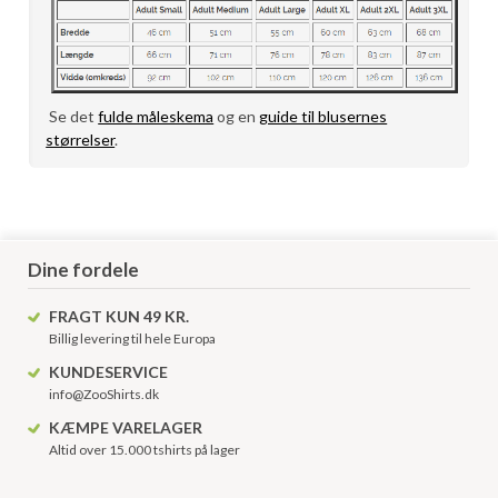
Se det
fulde måleskema
og en
guide til blusernes
størrelser
.
Dine fordele
FRAGT KUN 49 KR.
Billig levering til hele Europa
KUNDESERVICE
info@ZooShirts.dk
KÆMPE VARELAGER
Altid over 15.000 tshirts på lager