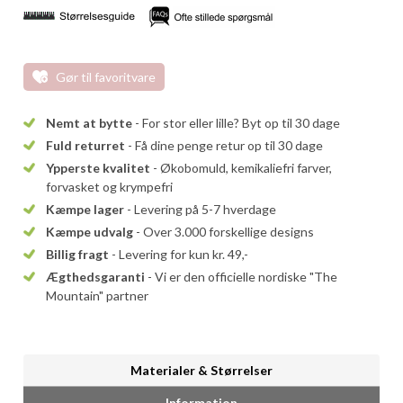
Gør til favoritvare
Nemt at bytte
- For stor eller lille? Byt op til 30 dage
Fuld returret
- Få dine penge retur op til 30 dage
Ypperste kvalitet
- Økobomuld, kemikaliefri farver,
forvasket og krympefri
Kæmpe lager
- Levering på 5-7 hverdage
Kæmpe udvalg
- Over 3.000 forskellige designs
Billig fragt
- Levering for kun kr. 49,-
Ægthedsgaranti
- Vi er den officielle nordiske "The
Mountain" partner
Materialer & Størrelser
Information