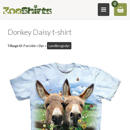
0
Donkey Daisy t-shirt
Tilbage til:
Forside
»
Dyr
»
Landbrugsdyr