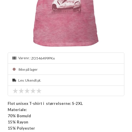
Varenr.:
ZO546499PKx
Ikke på lager
Lev. Ukendt pt.
Flot unisex T-shirt i størrelserne: S-2XL
Materiale:
70% Bomuld
15% Rayon
15% Polyester