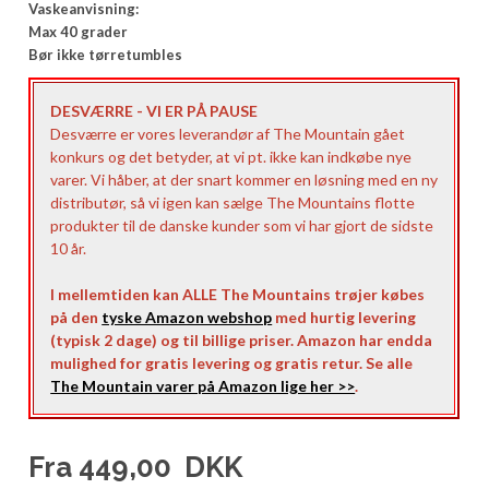
Vaskeanvisning:
Max 40 grader
Bør ikke tørretumbles
DESVÆRRE - VI ER PÅ PAUSE
Desværre er vores leverandør af The Mountain gået
konkurs og det betyder, at vi pt. ikke kan indkøbe nye
varer. Vi håber, at der snart kommer en løsning med en ny
distributør, så vi igen kan sælge The Mountains flotte
produkter til de danske kunder som vi har gjort de sidste
10 år.
I mellemtiden kan ALLE The Mountains trøjer købes
på den
tyske Amazon webshop
med hurtig levering
(typisk 2 dage) og til billige priser. Amazon har endda
mulighed for gratis levering og gratis retur. Se alle
The Mountain varer på Amazon lige her >>
.
Fra
449,00
DKK