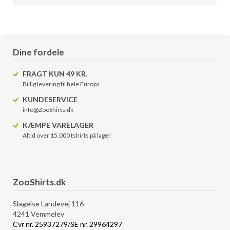
Dine fordele
FRAGT KUN 49 KR.
Billig levering til hele Europa
KUNDESERVICE
info@ZooShirts.dk
KÆMPE VARELAGER
Altid over 15.000 tshirts på lager
ZooShirts.dk
Slagelse Landevej 116
4241 Vemmelev
Cvr nr. 25937279/SE nr. 29964297