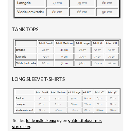
TANK TOPS
LONG SLEEVE T-SHIRTS
Se det
fulde måleskema
og en
guide til blusernes
størrelser
.