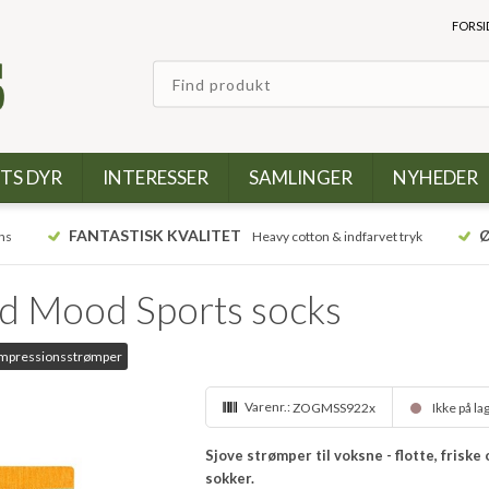
FORSI
TS DYR
INTERESSER
SAMLINGER
NYHEDER
FANTASTISK KVALITET
Ø
ns
Heavy cotton & indfarvet tryk
 Mood Sports socks
ompressionsstrømper
Varenr.:
ZOGMSS922x
Ikke på la
Sjove strømper til voksne - flotte, frisk
sokker.