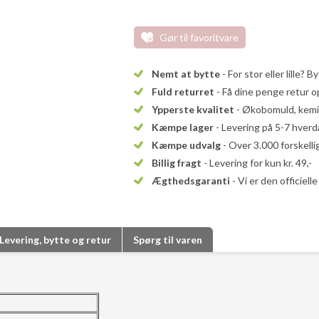
Gør til favoritvare
Nemt at bytte
- For stor eller lille? B
Fuld returret
- Få dine penge retur op
Ypperste kvalitet
- Økobomuld, kemika
Kæmpe lager
- Levering på 5-7 hver
Kæmpe udvalg
- Over 3.000 forskell
Billig fragt
- Levering for kun kr. 49,-
Ægthedsgaranti
- Vi er den officiel
Levering, bytte og retur
Spørg til varen