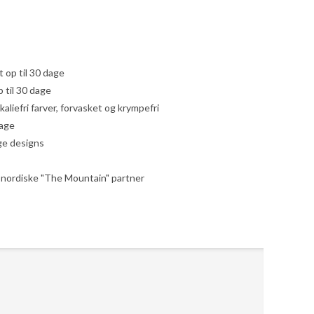
yt op til 30 dage
 til 30 dage
liefri farver, forvasket og krympefri
dage
ige designs
le nordiske "The Mountain" partner