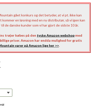
untain gået konkurs og det betyder, at vi pt. ikke kan
rt kommer en løsning med en ny distributør, så vi igen kan
il de danske kunder som vi har gjort de sidste 10 år.
ns trøjer købes på den
tyske Amazon webshop
med
l billige priser. Amazon har endda mulighed for gratis
ountain varer på Amazon lige her >>
.
K