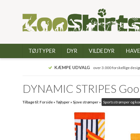
TØJTYPER
DYR
VILDE DYR
HAVE
KÆMPE UDVALG
over 3.000 forskellige desig
DYNAMIC STRIPES Good
Tilbage til:
Forside
»
Tøjtyper
»
Sjove strømper
»
Sportsstrømper og k