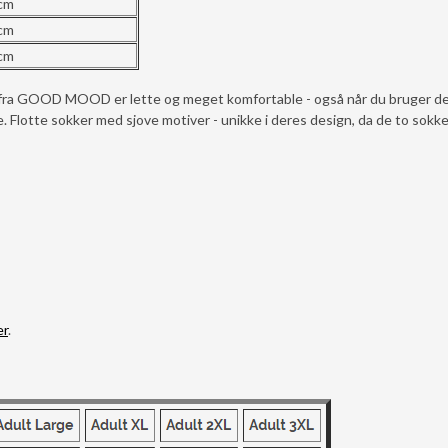
 cm
 cm
 cm
r fra GOOD MOOD er lette og meget komfortable - også når du bruger d
 Flotte sokker med sjove motiver - unikke i deres design, da de to sokke
er
.