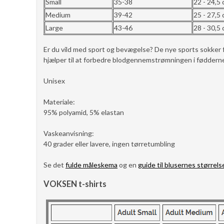
Small
35-38
22 - 24,5
Medium
39-42
25 - 27,5
Large
43-46
28 - 30,5
Er du vild med sport og bevægelse? De nye sports sokke
hjælper til at forbedre blodgennemstrømningen i fødderne.
Unisex
Materiale:
95% polyamid, 5% elastan
Vaskeanvisning:
40 grader eller lavere, ingen tørretumbling
Se det
fulde måleskema
og en
guide til blusernes størrels
VOKSEN t-shirts