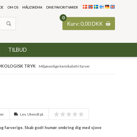
DE
OM OS
MÅLESKEMA
DINE FAVORITVARER
0
Kurv:
0,00
DKK
TILBUD
KOLOGISK TRYK
Miljøvenlige kemikaliefri farver
ger
Lev. Ukendt pt.
e og farverige. Skab godt humør omkring dig med sjove