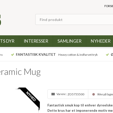
FORSI
TS DYR
INTERESSER
SAMLINGER
NYHEDER
FANTASTISK KVALITET
Ø
ns
Heavy cotton & indfarvet tryk
eramic Mug
Varenr.:
ZO5755500
Ikke på lage
Fantastisk smuk kop til enhver dyreelske
Dette krus har et imponerende motiv med