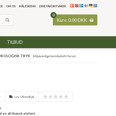
DE
OM OS
MÅLESKEMA
DINE FAVORITVARER
0
Kurv:
0,00
DKK
TILBUD
KOLOGISK TRYK
Miljøvenlige kemikaliefri farver
r
Lev. Ukendt pt.
r.
 en afrikansk elefant.