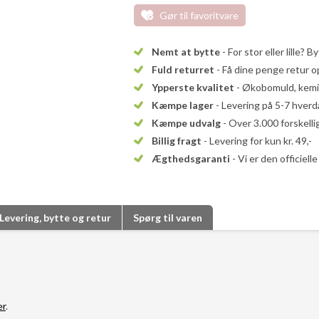
Gør til favoritvare
Nemt at bytte
- For stor eller lille? B
Fuld returret
- Få dine penge retur op
Ypperste kvalitet
- Økobomuld, kemika
Kæmpe lager
- Levering på 5-7 hver
Kæmpe udvalg
- Over 3.000 forskell
Billig fragt
- Levering for kun kr. 49,-
Ægthedsgaranti
- Vi er den officiel
Levering, bytte og retur
Spørg til varen
er
.