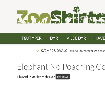
TØJTYPER
DYR
VILDE DYR
HAVE
KÆMPE UDVALG
over 3.000 forskellige desig
Elephant No Poaching C
Tilbage til:
Forside
»
Vilde dyr
»
Elefanter