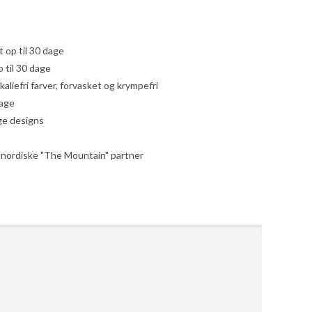
yt op til 30 dage
 til 30 dage
liefri farver, forvasket og krympefri
dage
ige designs
le nordiske "The Mountain" partner