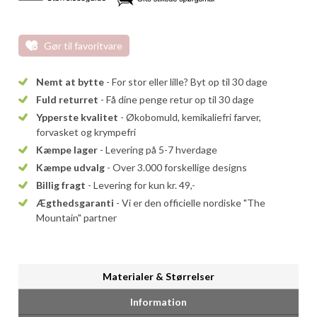
Gør til favoritvare
Nemt at bytte
- For stor eller lille? Byt op til 30 dage
Fuld returret
- Få dine penge retur op til 30 dage
Ypperste kvalitet
- Økobomuld, kemikaliefri farver,
forvasket og krympefri
Kæmpe lager
- Levering på 5-7 hverdage
Kæmpe udvalg
- Over 3.000 forskellige designs
Billig fragt
- Levering for kun kr. 49,-
Ægthedsgaranti
- Vi er den officielle nordiske "The
Mountain" partner
Materialer & Størrelser
Information