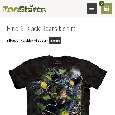
0
Find 8 Black Bears t-shirt
Tilbage til:
Forside
»
Vilde dyr
»
Bjørne