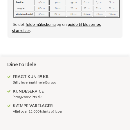
Se det
fulde måleskema
og en
guide til blusernes
størrelser
.
Dine fordele
FRAGT KUN 49 KR.
Billig levering til hele Europa
KUNDESERVICE
info@ZooShirts.dk
KÆMPE VARELAGER
Altid over 15.000 tshirts på lager