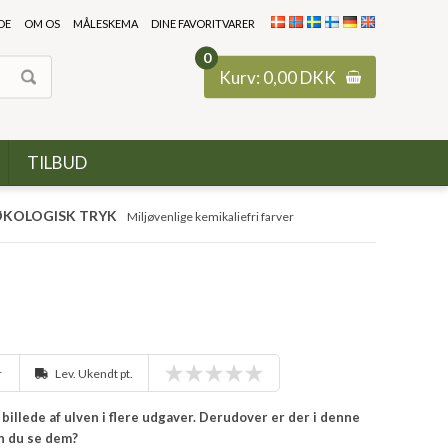
DE
OM OS
MÅLESKEMA
DINE FAVORITVARER
0
Kurv:
0,00
DKK
TILBUD
KOLOGISK TRYK
Miljøvenlige kemikaliefri farver
r
Lev. Ukendt pt.
illede af ulven i flere udgaver. Derudover er der i denne
an du se dem?