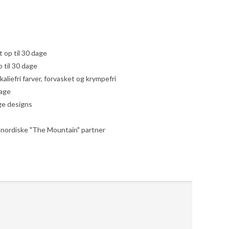
yt op til 30 dage
 til 30 dage
liefri farver, forvasket og krympefri
dage
ige designs
le nordiske "The Mountain" partner