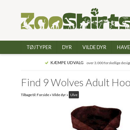
TØJTYPER
DYR
VILDE DYR
HAVE
KÆMPE UDVALG
over 3.000 forskellige desig
Find 9 Wolves Adult Ho
Tilbage til:
Forside
»
Vilde dyr
»
Ulve