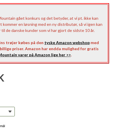
untain gået konkurs og det betyder, at vi pt. ikke kan
rt kommer en løsning med en ny distributør, så vi igen kan
il de danske kunder som vi har gjort de sidste 10 år.
ns trøjer købes på den
tyske Amazon webshop
med
l billige priser. Amazon har endda mulighed for gratis
ountain varer på Amazon lige her >>
.
K