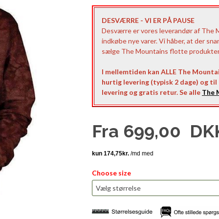
DESVÆRRE - VI ER PÅ PAUSE
Desværre er vores leverandør af The Mo
indkøbe nye varer. Vi håber, at der sna
sælge The Mountains flotte produkter t
I mellemtiden kan ALLE The Mountai
hurtig levering (typisk 2 dage) og ti
levering og gratis retur. Se alle
The M
Fra
699,00
DK
Choose size