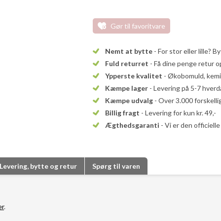
Gør til favoritvare
Nemt at bytte
- For stor eller lille? B
Fuld returret
- Få dine penge retur op
Ypperste kvalitet
- Økobomuld, kemika
Kæmpe lager
- Levering på 5-7 hver
Kæmpe udvalg
- Over 3.000 forskell
Billig fragt
- Levering for kun kr. 49,-
Ægthedsgaranti
- Vi er den officiel
Levering, bytte og retur
Spørg til varen
er
.