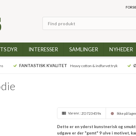
FORSI
TS DYR
INTERESSER
SAMLINGER
NYHEDER
FANTASTISK KVALITET
Ø
ns
Heavy cotton & indfarvet tryk
odie
Varenr.:
ZO723459x
Ikke på lage
Dette er en yderst kunstnerisk og smukt b
udgave er der "gemt" 9 ulve i motivet, k