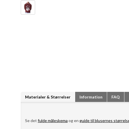
Materialer & Størrelser
Information
FAQ
Se det
fulde måleskema
og en
guide til blusernes størrels