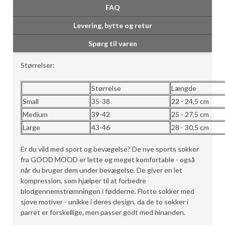
FAQ
Levering, bytte og retur
Spørg til varen
Størrelser:
Størrelse
Længde
Small
35-38
22 - 24,5 cm
Medium
39-42
25 - 27,5 cm
Large
43-46
28 - 30,5 cm
Er du vild med sport og bevægelse? De nye sports sokker
fra GOOD MOOD er lette og meget komfortable - også
når du bruger dem under bevægelse. De giver en let
kompression, som hjælper til at forbedre
blodgennemstrømningen i fødderne. Flotte sokker med
sjove motiver - unikke i deres design, da de to sokker i
parret er forskellige, men passer godt med hinanden.