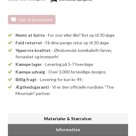
Gør til favoritvare
Nemt at bytte
- For stor eller lille? Byt op til 30 dage
Fuld returret
- Få dine penge retur op til 30 dage
Ypperste kvalitet
- Økobomuld, kemikaliefri farver,
forvasket og krympefri
Kæmpe lager
- Levering på 5-7 hverdage
Kæmpe udvalg
- Over 3.000 forskellige designs
Billig fragt
- Levering for kun kr. 49,-
Ægthedsgaranti
- Vi er den officielle nordiske "The
Mountain" partner
Materialer & Størrelser
Information