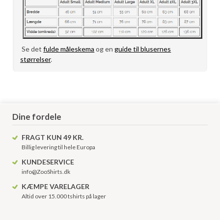
Se det
fulde måleskema
og en
guide til blusernes
størrelser
.
Dine fordele
FRAGT KUN 49 KR.
Billig levering til hele Europa
KUNDESERVICE
info@ZooShirts.dk
KÆMPE VARELAGER
Altid over 15.000 tshirts på lager