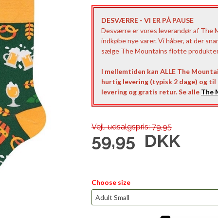
DESVÆRRE - VI ER PÅ PAUSE
Desværre er vores leverandør af The Mo
indkøbe nye varer. Vi håber, at der sna
sælge The Mountains flotte produkter t
I mellemtiden kan ALLE The Mountai
hurtig levering (typisk 2 dage) og ti
levering og gratis retur. Se alle
The M
Vejl. udsalgspris: 79,95
59,95
DKK
Choose size