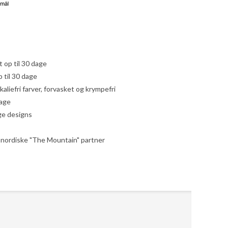
yt op til 30 dage
 til 30 dage
liefri farver, forvasket og krympefri
dage
ige designs
le nordiske "The Mountain" partner