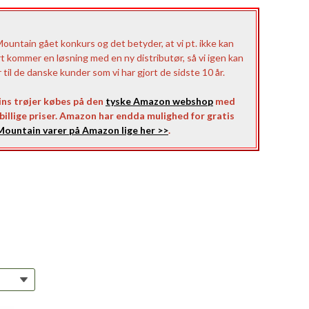
untain gået konkurs og det betyder, at vi pt. ikke kan
rt kommer en løsning med en ny distributør, så vi igen kan
il de danske kunder som vi har gjort de sidste 10 år.
ns trøjer købes på den
tyske Amazon webshop
med
l billige priser. Amazon har endda mulighed for gratis
ountain varer på Amazon lige her >>
.