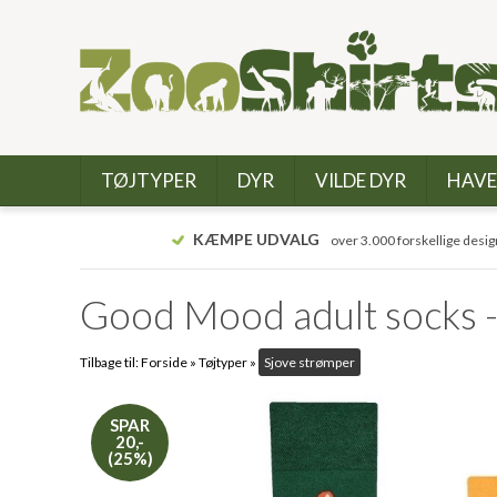
TØJTYPER
DYR
VILDE DYR
HAVE
KÆMPE UDVALG
over 3.000 forskellige desig
Good Mood adult socks -
Tilbage til:
Forside
»
Tøjtyper
»
Sjove strømper
SPAR
20,-
(25%)