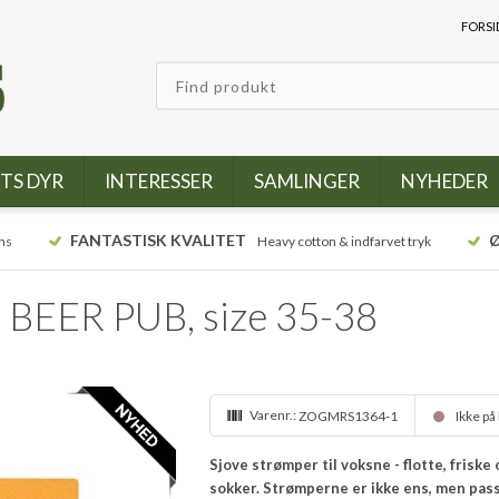
FORSI
TS DYR
INTERESSER
SAMLINGER
NYHEDER
FANTASTISK KVALITET
Ø
ns
Heavy cotton & indfarvet tryk
 BEER PUB, size 35-38
Varenr.:
ZOGMRS1364-1
Ikke på
Sjove strømper til voksne - flotte, frisk
sokker. Strømperne er ikke ens, men pas