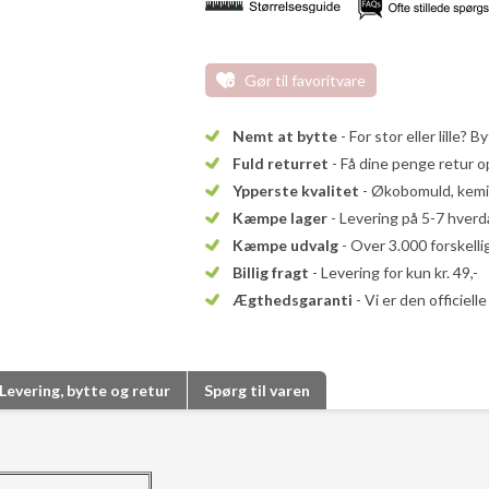
Gør til favoritvare
Nemt at bytte
- For stor eller lille? B
Fuld returret
- Få dine penge retur op
Ypperste kvalitet
- Økobomuld, kemika
Kæmpe lager
- Levering på 5-7 hver
Kæmpe udvalg
- Over 3.000 forskell
Billig fragt
- Levering for kun kr. 49,-
Ægthedsgaranti
- Vi er den officiel
Levering, bytte og retur
Spørg til varen