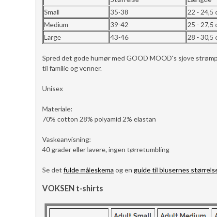
Small
35-38
22 - 24,5
Medium
39-42
25 - 27,5
Large
43-46
28 - 30,5
Spred det gode humør med GOOD MOOD's sjove strømper so
til familie og venner.
Unisex
Materiale:
70% cotton 28% polyamid 2% elastan
Vaskeanvisning:
40 grader eller lavere, ingen tørretumbling
Se det
fulde måleskema
og en
guide til blusernes størrels
VOKSEN t-shirts