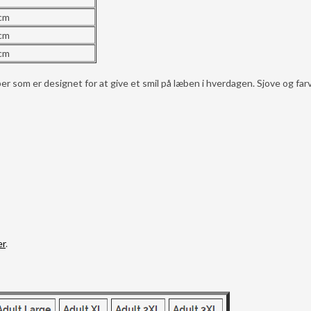
 cm
 cm
 cm
m er designet for at give et smil på læben i hverdagen. Sjove og far
er
.