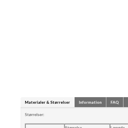
Materialer & Størrelser
Information
FAQ
Størrelser:
Størrelse
Længde