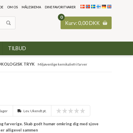
DE
OM OS
MÅLESKEMA
DINE FAVORITVARER
0
Kurv:
0,00
DKK
TILBUD
KOLOGISK TRYK
Miljøvenlige kemikaliefri farver
 lager
Lev. Ukendt pt.
e og farverige. Skab godt humør omkring dig med sjove
ser alligevel sammen