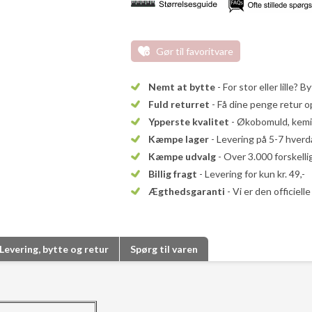
Gør til favoritvare
Nemt at bytte
- For stor eller lille? B
Fuld returret
- Få dine penge retur op
Ypperste kvalitet
- Økobomuld, kemika
Kæmpe lager
- Levering på 5-7 hver
Kæmpe udvalg
- Over 3.000 forskell
Billig fragt
- Levering for kun kr. 49,-
Ægthedsgaranti
- Vi er den officiel
Levering, bytte og retur
Spørg til varen