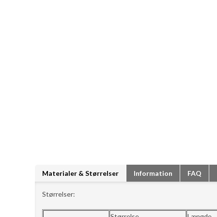
Materialer & Størrelser
Information
FAQ
Størrelser:
Størrelse
Længde