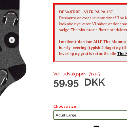
DESVÆRRE - VI ER PÅ PAUSE
Desværre er vores leverandør af The Mo
indkøbe nye varer. Vi håber, at der sna
sælge The Mountains flotte produkter t
I mellemtiden kan ALLE The Mountai
hurtig levering (typisk 2 dage) og ti
levering og gratis retur. Se alle
The M
Vejl. udsalgspris: 79,95
59,95
DKK
Choose size