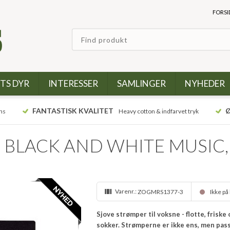
FORSI
TS DYR
INTERESSER
SAMLINGER
NYHEDER
FANTASTISK KVALITET
Ø
ns
Heavy cotton & indfarvet tryk
 - BLACK AND WHITE MUSIC, 
Varenr.:
ZOGMRS1377-3
Ikke på
Sjove strømper til voksne - flotte, frisk
sokker. Strømperne er ikke ens, men pas