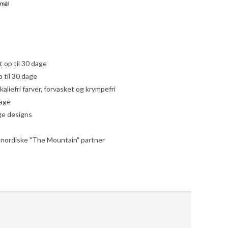
yt op til 30 dage
 til 30 dage
liefri farver, forvasket og krympefri
dage
ige designs
le nordiske "The Mountain" partner