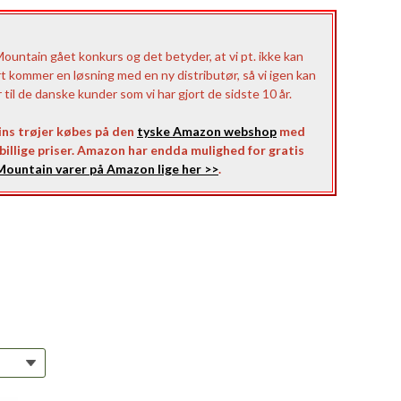
untain gået konkurs og det betyder, at vi pt. ikke kan
rt kommer en løsning med en ny distributør, så vi igen kan
il de danske kunder som vi har gjort de sidste 10 år.
ns trøjer købes på den
tyske Amazon webshop
med
l billige priser. Amazon har endda mulighed for gratis
ountain varer på Amazon lige her >>
.