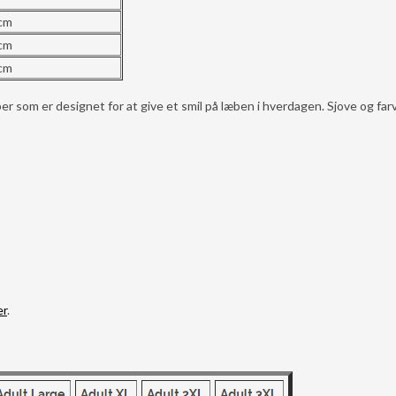
 cm
 cm
 cm
m er designet for at give et smil på læben i hverdagen. Sjove og far
er
.