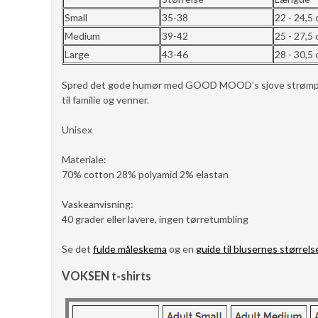
Small
35-38
22 - 24,5
Medium
39-42
25 - 27,5
Large
43-46
28 - 30,5
Spred det gode humør med GOOD MOOD's sjove strømper so
til familie og venner.
Unisex
Materiale:
70% cotton 28% polyamid 2% elastan
Vaskeanvisning:
40 grader eller lavere, ingen tørretumbling
Se det
fulde måleskema
og en
guide til blusernes størrels
VOKSEN t-shirts