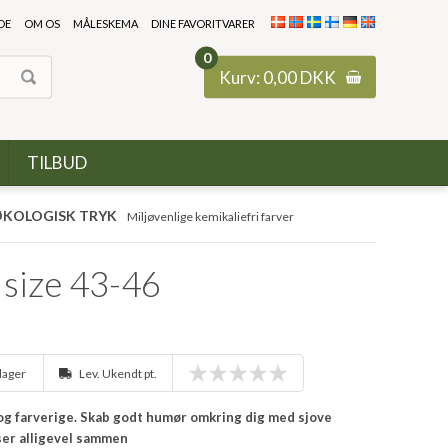
DE
OM OS
MÅLESKEMA
DINE FAVORITVARER
0
Kurv:
0,00
DKK
TILBUD
KOLOGISK TRYK
Miljøvenlige kemikaliefri farver
size 43-46
 lager
Lev. Ukendt pt.
e og farverige. Skab godt humør omkring dig med sjove
ser alligevel sammen