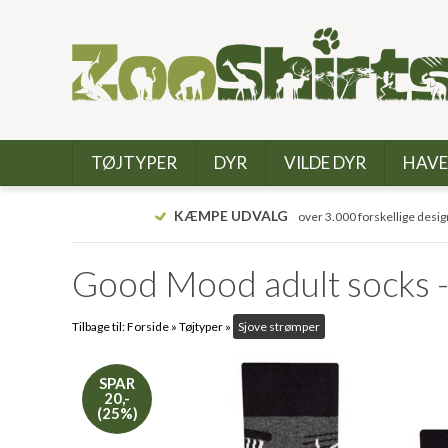
TØJTYPER
DYR
VILDE DYR
HAVE
KÆMPE UDVALG
over 3.000 forskellige desig
Good Mood adult socks
Tilbage til:
Forside
»
Tøjtyper
»
Sjove strømper
SPAR
20,-
(25%)