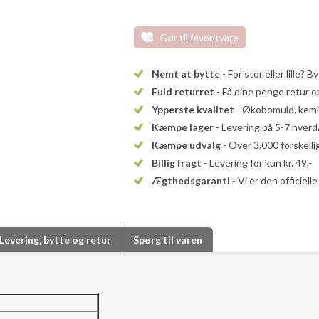
Gør til favoritvare
Nemt at bytte
- For stor eller lille? B
Fuld returret
- Få dine penge retur op
Ypperste kvalitet
- Økobomuld, kemika
Kæmpe lager
- Levering på 5-7 hver
Kæmpe udvalg
- Over 3.000 forskell
Billig fragt
- Levering for kun kr. 49,-
Ægthedsgaranti
- Vi er den officiel
Levering, bytte og retur
Spørg til varen