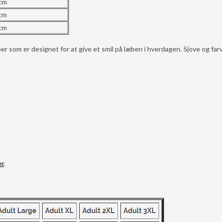
 cm
 cm
 cm
m er designet for at give et smil på læben i hverdagen. Sjove og far
er
.