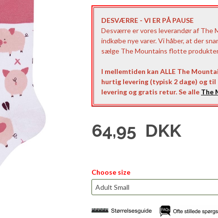
DESVÆRRE - VI ER PÅ PAUSE
Desværre er vores leverandør af The Mo
indkøbe nye varer. Vi håber, at der sna
sælge The Mountains flotte produkter t
I mellemtiden kan ALLE The Mountai
hurtig levering (typisk 2 dage) og ti
levering og gratis retur. Se alle
The M
64,95
DKK
Choose size