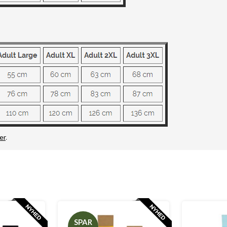
er
.
SPAR