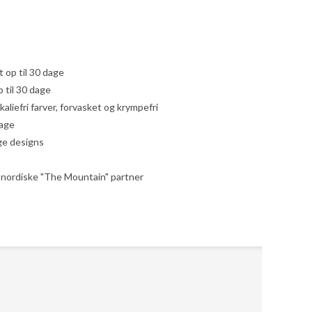
yt op til 30 dage
 til 30 dage
liefri farver, forvasket og krympefri
dage
ige designs
le nordiske "The Mountain" partner