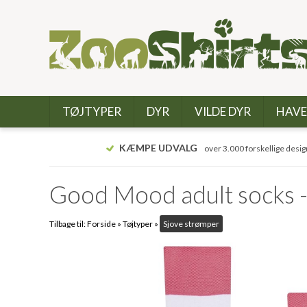
TØJTYPER
DYR
VILDE DYR
HAVE
KÆMPE UDVALG
over 3.000 forskellige desig
Good Mood adult socks -
Tilbage til:
Forside
»
Tøjtyper
»
Sjove strømper