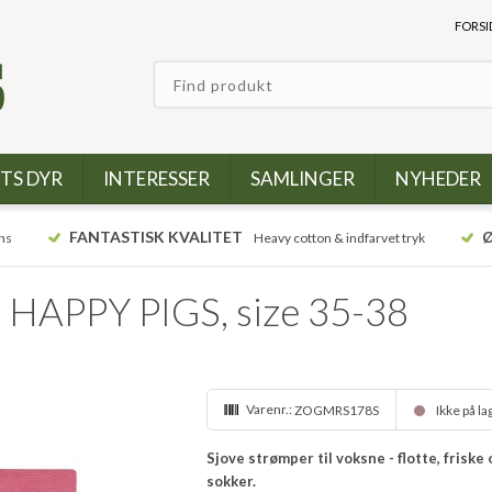
FORSI
TS DYR
INTERESSER
SAMLINGER
NYHEDER
FANTASTISK KVALITET
Ø
ns
Heavy cotton & indfarvet tryk
 HAPPY PIGS, size 35-38
Varenr.:
ZOGMRS178S
Ikke på l
Sjove strømper til voksne - flotte, frisk
sokker.