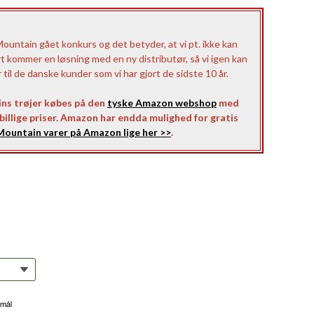
untain gået konkurs og det betyder, at vi pt. ikke kan
rt kommer en løsning med en ny distributør, så vi igen kan
il de danske kunder som vi har gjort de sidste 10 år.
ns trøjer købes på den
tyske Amazon webshop
med
l billige priser. Amazon har endda mulighed for gratis
ountain varer på Amazon lige her >>
.