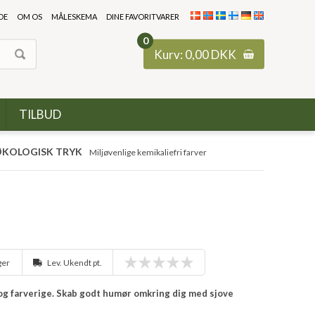
DE
OM OS
MÅLESKEMA
DINE FAVORITVARER
0
Kurv:
0,00
DKK
TILBUD
KOLOGISK TRYK
Miljøvenlige kemikaliefri farver
ager
Lev. Ukendt pt.
e og farverige. Skab godt humør omkring dig med sjove