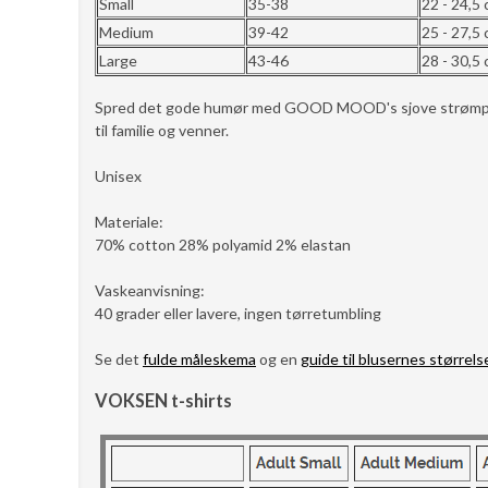
Small
35-38
22 - 24,5
Medium
39-42
25 - 27,5
Large
43-46
28 - 30,5
Spred det gode humør med GOOD MOOD's sjove strømper so
til familie og venner.
Unisex
Materiale:
70% cotton 28% polyamid 2% elastan
Vaskeanvisning:
40 grader eller lavere, ingen tørretumbling
Se det
fulde måleskema
og en
guide til blusernes størrels
VOKSEN t-shirts