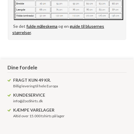
Se det
fulde måleskema
og en
guide til blusernes
størrelser
.
Dine fordele
FRAGT KUN 49 KR.
Billig levering til hele Europa
KUNDESERVICE
info@ZooShirts.dk
KÆMPE VARELAGER
Altid over 15.000 tshirts på lager