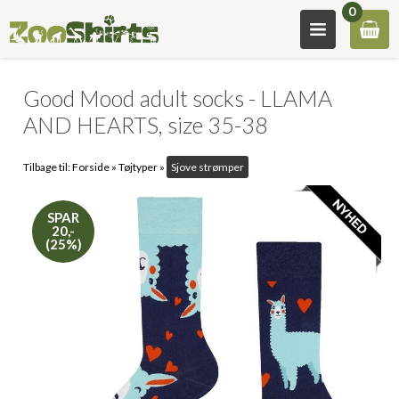
0
Good Mood adult socks - LLAMA
AND HEARTS, size 35-38
Tilbage til:
Forside
»
Tøjtyper
»
Sjove strømper
SPAR
20,-
(25%)