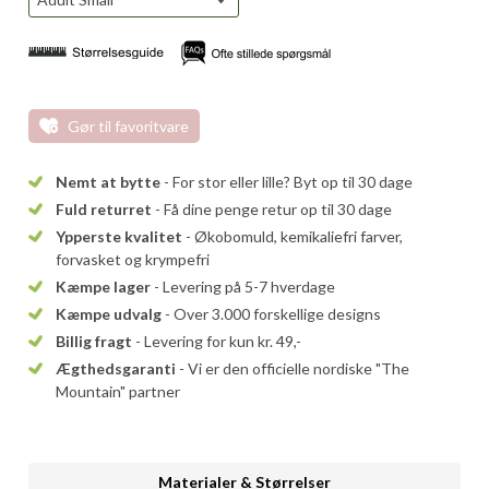
Gør til favoritvare
Nemt at bytte
- For stor eller lille? Byt op til 30 dage
Fuld returret
- Få dine penge retur op til 30 dage
Ypperste kvalitet
- Økobomuld, kemikaliefri farver,
forvasket og krympefri
Kæmpe lager
- Levering på 5-7 hverdage
Kæmpe udvalg
- Over 3.000 forskellige designs
Billig fragt
- Levering for kun kr. 49,-
Ægthedsgaranti
- Vi er den officielle nordiske "The
Mountain" partner
Materialer & Størrelser