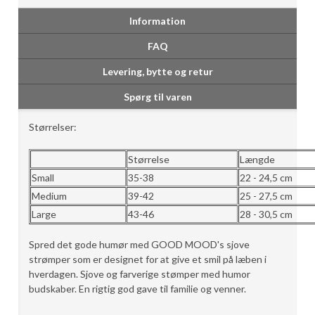
Information
FAQ
Levering, bytte og retur
Spørg til varen
Størrelser:
Størrelse
Længde
Small
35-38
22 - 24,5 cm
Medium
39-42
25 - 27,5 cm
Large
43-46
28 - 30,5 cm
Spred det gode humør med GOOD MOOD's sjove
strømper som er designet for at give et smil på læben i
hverdagen. Sjove og farverige stømper med humor
budskaber. En rigtig god gave til familie og venner.