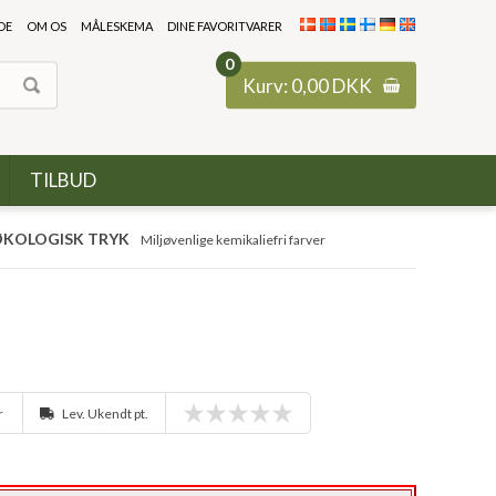
DE
OM OS
MÅLESKEMA
DINE FAVORITVARER
0
Kurv:
0,00
DKK
TILBUD
KOLOGISK TRYK
Miljøvenlige kemikaliefri farver
r
Lev. Ukendt pt.