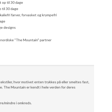
yt op til 30 dage
 til 30 dage
liefri farver, forvasket og krympefri
dage
ige designs
le nordiske "The Mountain" partner
ekstiler, hvor motivet enten trykkes på eller smeltes fast,
e. The Mountain er kendt i hele verden for deres
rre/mindre i omkreds.