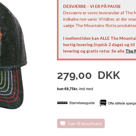
DESVÆRRE - VI ER PÅ PAUSE
Desværre er vores leverandør af The Mo
indkøbe nye varer. Vi håber, at der sna
sælge The Mountains flotte produkter t
I mellemtiden kan ALLE The Mountai
hurtig levering (typisk 2 dage) og ti
levering og gratis retur. Se alle
The M
279,00
DKK
Gør til favoritvare