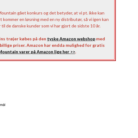
untain gået konkurs og det betyder, at vi pt. ikke kan
rt kommer en løsning med en ny distributør, så vi igen kan
il de danske kunder som vi har gjort de sidste 10 år.
ns trøjer købes på den
tyske Amazon webshop
med
l billige priser. Amazon har endda mulighed for gratis
ountain varer på Amazon lige her >>
.