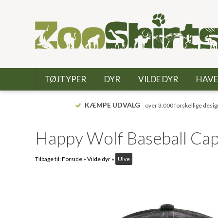
TØJTYPER
DYR
VILDE DYR
HAVE
KÆMPE UDVALG
over 3.000 forskellige desig
Happy Wolf Baseball Ca
Tilbage til:
Forside
»
Vilde dyr
»
Ulve