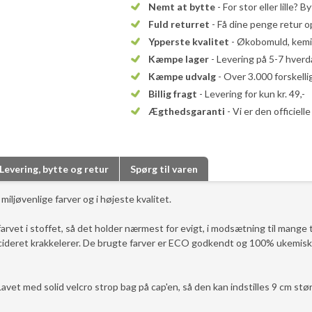
Nemt at bytte
- For stor eller lille? B
Fuld returret
- Få dine penge retur op
Ypperste kvalitet
- Økobomuld, kemika
Kæmpe lager
- Levering på 5-7 hver
Kæmpe udvalg
- Over 3.000 forskell
Billig fragt
- Levering for kun kr. 49,-
Ægthedsgaranti
- Vi er den officiel
Levering, bytte og retur
Spørg til varen
iljøvenlige farver og i højeste kvalitet.
rvet i stoffet, så det holder nærmest for evigt, i modsætning til mange t
decideret krakkelerer. De brugte farver er ECO godkendt og 100% ukemisk
vet med solid velcro strop bag på cap'en, så den kan indstilles 9 cm stø