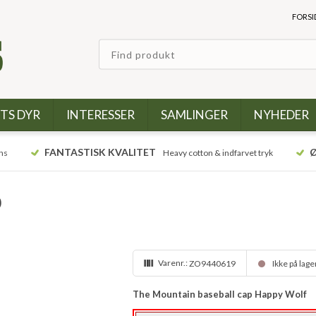
FORSI
TS DYR
INTERESSER
SAMLINGER
NYHEDER
FANTASTISK KVALITET
Ø
ns
Heavy cotton & indfarvet tryk
p
Varenr.:
ZO9440619
Ikke på lage
The Mountain baseball cap Happy Wolf