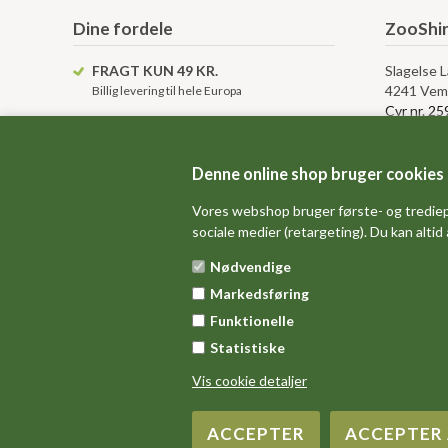
Dine fordele
ZooShir
FRAGT KUN 49 KR.
Slagelse 
4241 Vem
Billig levering til hele Europa
Cvr nr. 2
KUNDESERVICE
info@ZooShirts.dk
Kundese
KÆMPE VARELAGER
Denne online shop bruger cookies
Altid over 15.000 tshirts på lager
Kontakt o
Vores webshop bruger første- og trediep
Levering, 
sociale medier (retargeting). Du kan altid
Betingelse
Anvendels
Nødvendige
Gavekort 
Markedsføring
Sitemap
Funktionelle
Statistiske
Vis cookie detaljer
Copyright 2016 ZooShirts.dk