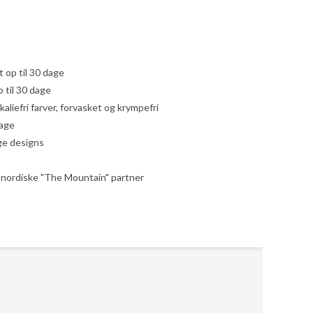
yt op til 30 dage
 til 30 dage
liefri farver, forvasket og krympefri
dage
ige designs
le nordiske "The Mountain" partner