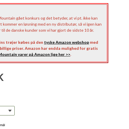
untain gået konkurs og det betyder, at vi pt. ikke kan
rt kommer en løsning med en ny distributør, så vi igen kan
il de danske kunder som vi har gjort de sidste 10 år.
ns trøjer købes på den
tyske Amazon webshop
med
l billige priser. Amazon har endda mulighed for gratis
ountain varer på Amazon lige her >>
.
K