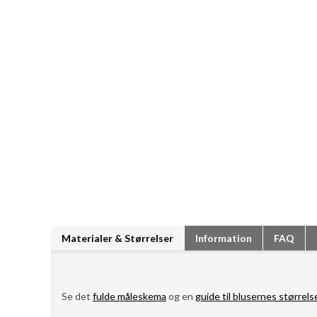
Materialer & Størrelser
Information
FAQ
Se det
fulde måleskema
og en
guide til blusernes størrels