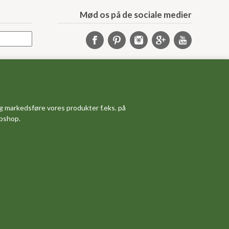
Mød os på de sociale medier
Samarbejde
Samarbejdspartnere
Sponsorprogram
g markedsføre vores produkter f.eks. på
Bloggere
ebshop.
Affiliateprogram
Grossistsalg
Ledige jobs
Om os
Måleskema
Dine favoritvarer