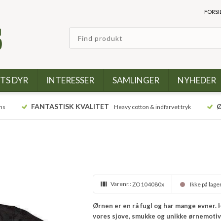
FORSI
TS DYR
INTERESSER
SAMLINGER
NYHEDER
FANTASTISK KVALITET
Ø
ns
Heavy cotton & indfarvet tryk
Varenr.:
ZO104080x
Ikke på lage
Ørnen er en rå fugl og har mange evner. H
vores sjove, smukke og unikke ørnemoti