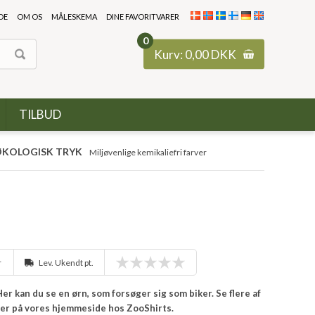
DE
OM OS
MÅLESKEMA
DINE FAVORITVARER
0
Kurv:
0,00
DKK
TILBUD
KOLOGISK TRYK
Miljøvenlige kemikaliefri farver
r
Lev. Ukendt pt.
er kan du se en ørn, som forsøger sig som biker. Se flere af
ver på vores hjemmeside hos ZooShirts.