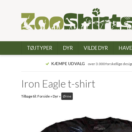
TØJTYPER
DYR
VILDE DYR
HAVE
KÆMPE UDVALG
over 3.000 forskellige desig
Iron Eagle t-shirt
Tilbage til:
Forside
»
Dyr
»
Ørne