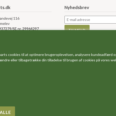
ts.dk
Nyhedsbrev
Landevej 116
melev
5937279/SE nr. 29964297
rvice
Information
s
Måleskemaer
arts cookies til at optimere brugeroplevelsen, analysere kundeadfærd o
bytte og retur
Størrelses guider
 ændre eller tilbagetrække din tilladelse til brugen af cookies på vores w
r og vilkår
FAQ - ofte stillede spørgsmål
e af Cookies
Dine favoritter
salg
Om os
Rabatkoder og gode tilbud
Forside