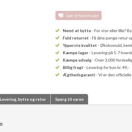
Gør til favoritvare
Nemt at bytte
- For stor eller lille? B
Fuld returret
- Få dine penge retur op
Ypperste kvalitet
- Økobomuld, kemika
Kæmpe lager
- Levering på 5-7 hver
Kæmpe udvalg
- Over 3.000 forskell
Billig fragt
- Levering for kun kr. 49,-
Ægthedsgaranti
- Vi er den officiel
Levering, bytte og retur
Spørg til varen
er
.