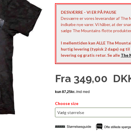
DESVÆRRE - VI ER PÅ PAUSE
Desværre er vores leverandør af The Mo
indkøbe nye varer. Vi håber, at der sna
sælge The Mountains flotte produkter t
I mellemtiden kan ALLE The Mountai
hurtig levering (typisk 2 dage) og ti
levering og gratis retur. Se alle
The M
Fra
349,00
DK
Choose size