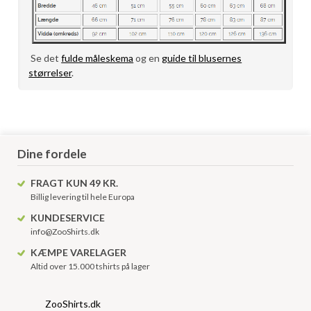
Se det
fulde måleskema
og en
guide til blusernes
størrelser
.
Dine fordele
FRAGT KUN 49 KR.
Billig levering til hele Europa
KUNDESERVICE
info@ZooShirts.dk
KÆMPE VARELAGER
Altid over 15.000 tshirts på lager
ZooShirts.dk