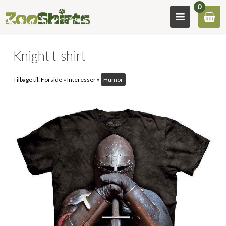
0
Knight t-shirt
Tilbage til:
Forside
»
Interesser
»
Humor