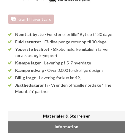
Gør til favoritvare
Nemt at bytte
- For stor eller lille? Byt op til 30 dage
Fuld returret
- Få dine penge retur op til 30 dage
Ypperste kvalitet
- Økobomuld, kemikaliefri farver,
forvasket og krympefri
Kæmpe lager
- Levering på 5-7 hverdage
Kæmpe udvalg
- Over 3.000 forskellige designs
Billig fragt
- Levering for kun kr. 49,-
Ægthedsgaranti
- Vi er den officielle nordiske "The
Mountain" partner
Materialer & Størrelser
Information