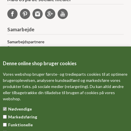
Samarbejde
Samarbejdspartnere
Sponsorprogram
Bloggere
Affiliateprogram
Denne online shop bruger cookies
Grossistsalg
Ledige jobs
Vores webshop bruger første- og tredieparts cookies til at optimere
brugeroplevelsen, analysere kundeadfærd og markedsføre vores
produkter f.eks. på sociale medier (retargeting). Du kan altid ændre
FORSIDE
eller tilbagetrække din tilladelse til brugen af cookies på vores
webshop.
OM OS
Nødvendige
MÅLESKEMA
Markedsføring
DINE FAVORITVARER
Funktionelle