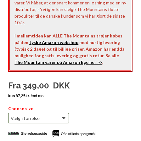
varer. Vi håber, at der snart kommer en løsning med en ny
distributør, så vi igen kan sælge The Mountains flotte
produkter til de danske kunder som vi har gjort de sidste
10 år.
I mellemtiden kan ALLE The Mountains trøjer købes
på den
tyske Amazon webshop
med hurtig levering
(typisk 2 dage) og til billige priser. Amazon har endda
mulighed for gratis levering og gratis retur. Se alle
The Mountain varer på Amazon lige her >>
.
Fra
349,00
DKK
Choose size