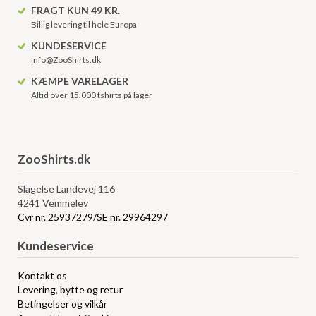
FRAGT KUN 49 KR.
Billig levering til hele Europa
KUNDESERVICE
info@ZooShirts.dk
KÆMPE VARELAGER
Altid over 15.000 tshirts på lager
ZooShirts.dk
Slagelse Landevej 116
4241 Vemmelev
Cvr nr. 25937279/SE nr. 29964297
Kundeservice
Kontakt os
Levering, bytte og retur
Betingelser og vilkår