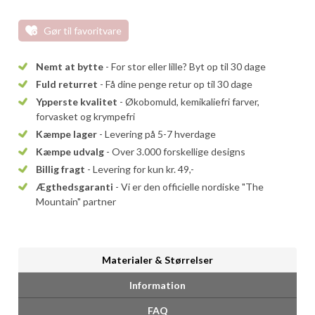
Gør til favoritvare
Nemt at bytte
- For stor eller lille? Byt op til 30 dage
Fuld returret
- Få dine penge retur op til 30 dage
Ypperste kvalitet
- Økobomuld, kemikaliefri farver,
forvasket og krympefri
Kæmpe lager
- Levering på 5-7 hverdage
Kæmpe udvalg
- Over 3.000 forskellige designs
Billig fragt
- Levering for kun kr. 49,-
Ægthedsgaranti
- Vi er den officielle nordiske "The
Mountain" partner
Materialer & Størrelser
Information
FAQ