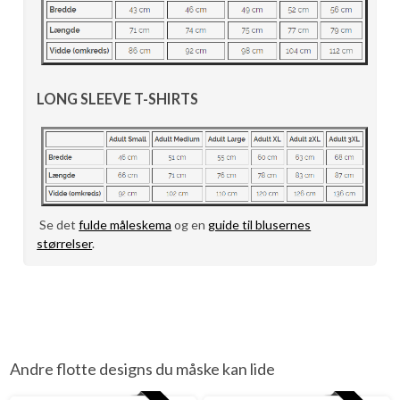
LONG SLEEVE T-SHIRTS
Se det
fulde måleskema
og en
guide til blusernes
størrelser
.
Andre flotte designs du måske kan lide