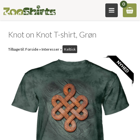
0
Knot on Knot T-shirt, Grøn
Tilbage til:
Forside
»
Interesser
»
Keltisk