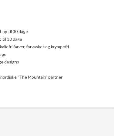
yt op til 30 dage
 til 30 dage
liefri farver, forvasket og krympefri
dage
ige designs
le nordiske "The Mountain" partner