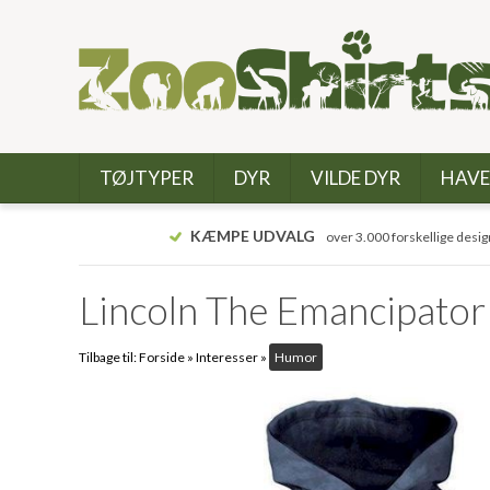
TØJTYPER
DYR
VILDE DYR
HAVE
KÆMPE UDVALG
over 3.000 forskellige desig
Lincoln The Emancipator
Tilbage til:
Forside
»
Interesser
»
Humor