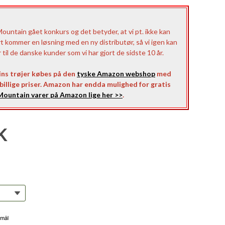
untain gået konkurs og det betyder, at vi pt. ikke kan
rt kommer en løsning med en ny distributør, så vi igen kan
il de danske kunder som vi har gjort de sidste 10 år.
ns trøjer købes på den
tyske Amazon webshop
med
l billige priser. Amazon har endda mulighed for gratis
ountain varer på Amazon lige her >>
.
K