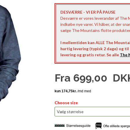
DESVÆRRE - VI ER PÅ PAUSE
Desværre er vores leverandør af The Mo
indkøbe nye varer. Vi håber, at der sna
sælge The Mountains flotte produkter t
I mellemtiden kan ALLE The Mountai
hurtig levering (typisk 2 dage) og ti
levering og gratis retur. Se alle
The M
Fra
699,00
DK
Choose size