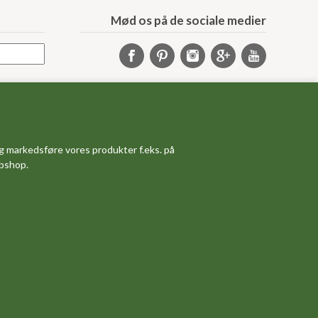
Mød os på de sociale medier
Samarbejde
Samarbejdspartnere
Sponsorprogram
g markedsføre vores produkter f.eks. på
Bloggere
ebshop.
Affiliateprogram
Grossistsalg
Ledige jobs
Om os
Måleskema
Dine favoritvarer