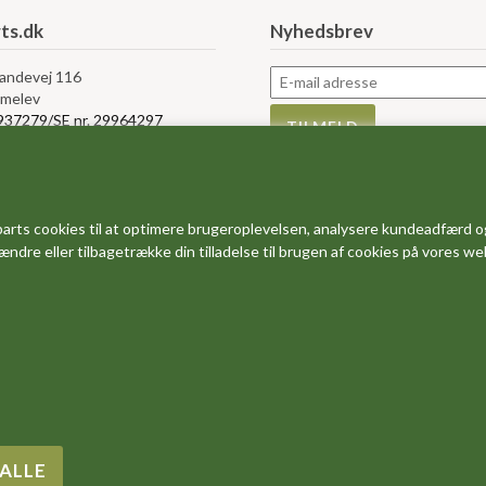
ts.dk
Nyhedsbrev
Landevej 116
melev
5937279/SE nr. 29964297
rvice
Information
s
Måleskemaer
arts cookies til at optimere brugeroplevelsen, analysere kundeadfærd o
bytte og retur
Størrelses guider
 ændre eller tilbagetrække din tilladelse til brugen af cookies på vores w
r og vilkår
FAQ - ofte stillede spørgsmål
e af Cookies
Dine favoritter
salg
Om os
Rabatkoder og gode tilbud
Forside