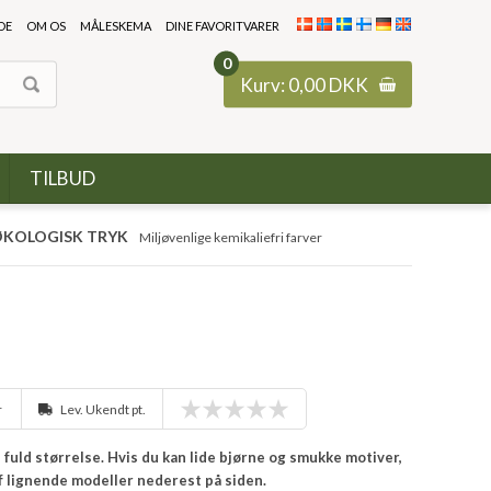
DE
OM OS
MÅLESKEMA
DINE FAVORITVARER
0
Kurv:
0,00
DKK
TILBUD
KOLOGISK TRYK
Miljøvenlige kemikaliefri farver
r
Lev. Ukendt pt.
 i fuld størrelse. Hvis du kan lide bjørne og smukke motiver,
 af lignende modeller nederest på siden.