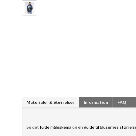
Materialer & Størrelser
Information
FAQ
Se det
fulde måleskema
og en
guide til blusernes størrels