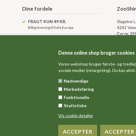
Dine fordele
ZooShir
FRAGT KUN 49 KR.
Slagelse 
4241 Vem
Billig levering til hele Europa
Cvr nr. 2
KUNDESERVICE
info@ZooShirts.dk
Kundese
KÆMPE VARELAGER
Denne online shop bruger cookies
Altid over 15.000 tshirts på lager
Kontakt o
Vores webshop bruger første- og trediep
Levering, 
sociale medier (retargeting). Du kan altid
Betingelse
Anvendels
Nødvendige
Gavekort 
Markedsføring
Sitemap
Funktionelle
Statistiske
Vis cookie detaljer
Copyright 2016 ZooShirts.dk