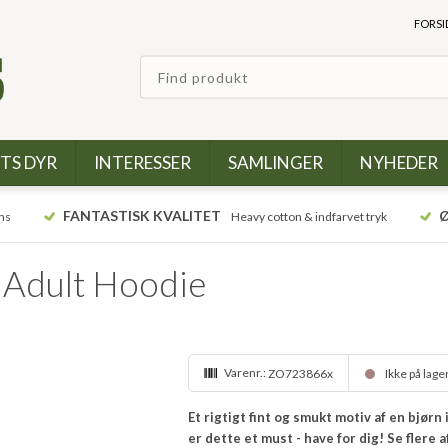
FORSI
TS DYR
INTERESSER
SAMLINGER
NYHEDER
FANTASTISK KVALITET
Ø
ns
Heavy cotton & indfarvet tryk
 Adult Hoodie
Varenr.:
ZO723866x
Ikke på lage
Et rigtigt fint og smukt motiv af en bjørn
er dette et must - have for dig! Se flere