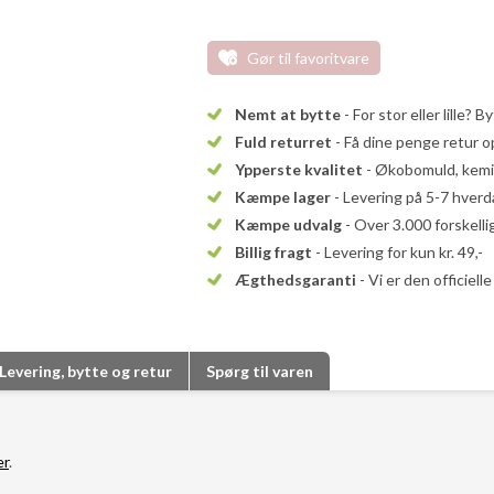
Gør til favoritvare
Nemt at bytte
- For stor eller lille? B
Fuld returret
- Få dine penge retur op
Ypperste kvalitet
- Økobomuld, kemika
Kæmpe lager
- Levering på 5-7 hver
Kæmpe udvalg
- Over 3.000 forskell
Billig fragt
- Levering for kun kr. 49,-
Ægthedsgaranti
- Vi er den officiel
Levering, bytte og retur
Spørg til varen
er
.