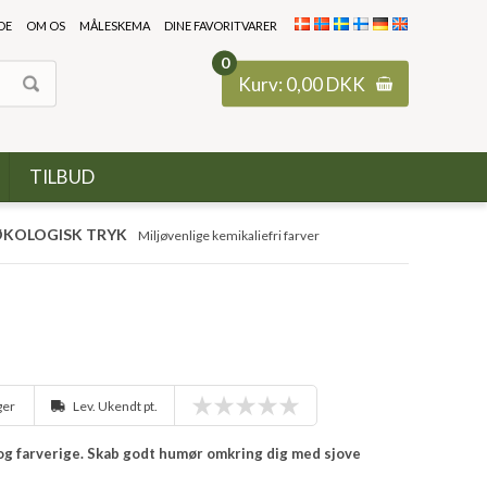
DE
OM OS
MÅLESKEMA
DINE FAVORITVARER
0
Kurv:
0,00
DKK
TILBUD
KOLOGISK TRYK
Miljøvenlige kemikaliefri farver
ager
Lev. Ukendt pt.
e og farverige. Skab godt humør omkring dig med sjove