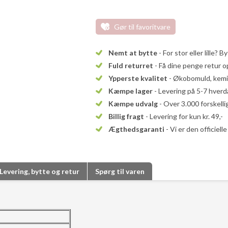
Gør til favoritvare
Nemt at bytte
- For stor eller lille? B
Fuld returret
- Få dine penge retur op
Ypperste kvalitet
- Økobomuld, kemika
Kæmpe lager
- Levering på 5-7 hver
Kæmpe udvalg
- Over 3.000 forskell
Billig fragt
- Levering for kun kr. 49,-
Ægthedsgaranti
- Vi er den officiel
Levering, bytte og retur
Spørg til varen