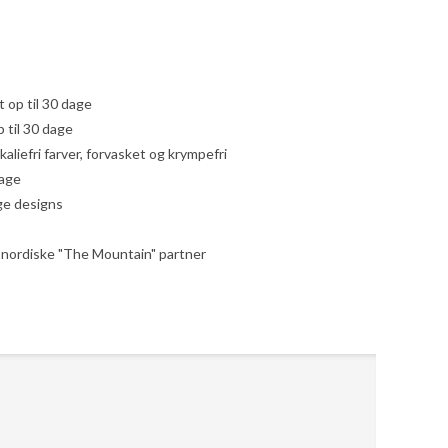
yt op til 30 dage
 til 30 dage
liefri farver, forvasket og krympefri
dage
ige designs
le nordiske "The Mountain" partner