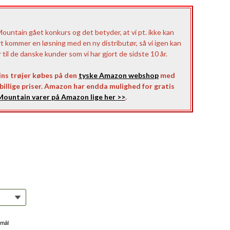
untain gået konkurs og det betyder, at vi pt. ikke kan
rt kommer en løsning med en ny distributør, så vi igen kan
il de danske kunder som vi har gjort de sidste 10 år.
ns trøjer købes på den
tyske Amazon webshop
med
l billige priser. Amazon har endda mulighed for gratis
ountain varer på Amazon lige her >>
.