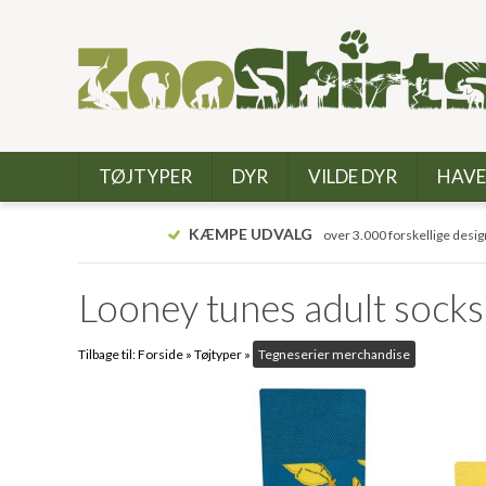
TØJTYPER
DYR
VILDE DYR
HAVE
KÆMPE UDVALG
over 3.000 forskellige desig
Looney tunes adult soc
Tilbage til:
Forside
»
Tøjtyper
»
Tegneserier merchandise