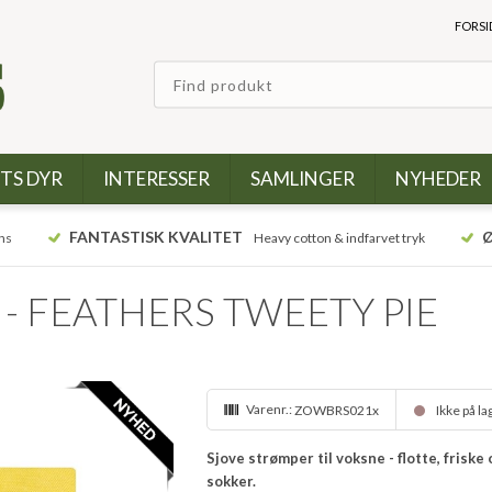
FORSI
TS DYR
INTERESSER
SAMLINGER
NYHEDER
FANTASTISK KVALITET
Ø
ns
Heavy cotton & indfarvet tryk
ks - FEATHERS TWEETY PIE
Varenr.:
ZOWBRS021x
Ikke på l
Sjove strømper til voksne - flotte, frisk
sokker.