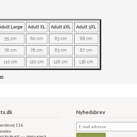
er
.
ts.dk
Nyhedsbrev
Landevej 116
melev