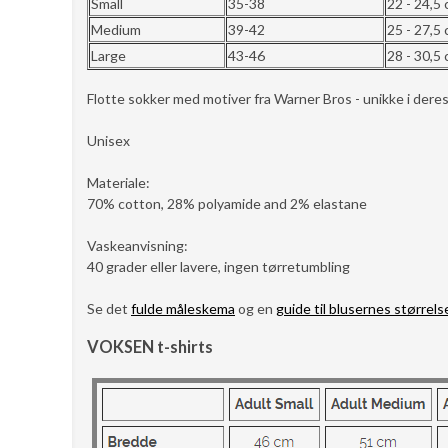
Small
35-38
22 - 24,5
Medium
39-42
25 - 27,5
Large
43-46
28 - 30,5
Flotte sokker med motiver fra Warner Bros - unikke i deres
Unisex
Materiale:
70% cotton, 28% polyamide and 2% elastane
Vaskeanvisning:
40 grader eller lavere, ingen tørretumbling
Se det
fulde måleskema
og en
guide til blusernes størrels
VOKSEN t-shirts