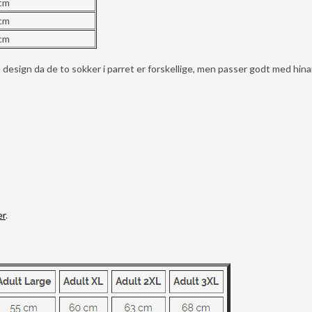
 cm
 cm
 cm
 design da de to sokker i parret er forskellige, men passer godt med hin
er
.