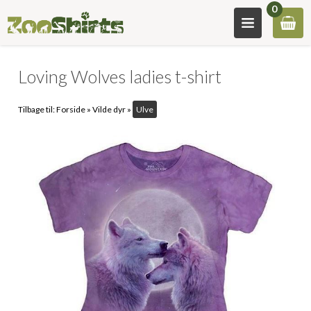
0
Loving Wolves ladies t-shirt
Tilbage til:
Forside
»
Vilde dyr
»
Ulve