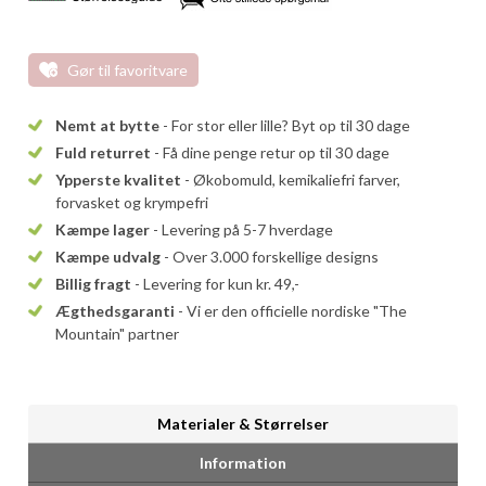
Gør til favoritvare
Nemt at bytte
- For stor eller lille? Byt op til 30 dage
Fuld returret
- Få dine penge retur op til 30 dage
Ypperste kvalitet
- Økobomuld, kemikaliefri farver,
forvasket og krympefri
Kæmpe lager
- Levering på 5-7 hverdage
Kæmpe udvalg
- Over 3.000 forskellige designs
Billig fragt
- Levering for kun kr. 49,-
Ægthedsgaranti
- Vi er den officielle nordiske "The
Mountain" partner
Materialer & Størrelser
Information