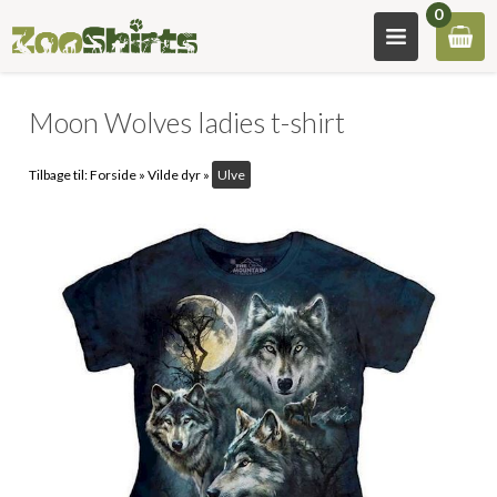
0
Moon Wolves ladies t-shirt
Tilbage til:
Forside
»
Vilde dyr
»
Ulve