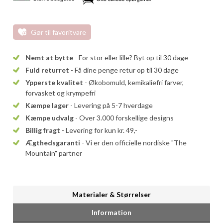
Gør til favoritvare
Nemt at bytte
- For stor eller lille? Byt op til 30 dage
Fuld returret
- Få dine penge retur op til 30 dage
Ypperste kvalitet
- Økobomuld, kemikaliefri farver,
forvasket og krympefri
Kæmpe lager
- Levering på 5-7 hverdage
Kæmpe udvalg
- Over 3.000 forskellige designs
Billig fragt
- Levering for kun kr. 49,-
Ægthedsgaranti
- Vi er den officielle nordiske "The
Mountain" partner
Materialer & Størrelser
Information