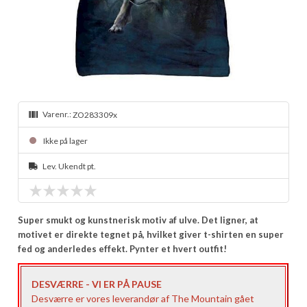
Varenr.:
ZO283309x
Ikke på lager
Lev. Ukendt pt.
Super smukt og kunstnerisk motiv af ulve. Det ligner, at
motivet er direkte tegnet på, hvilket giver t-shirten en super
fed og anderledes effekt. Pynter et hvert outfit!
DESVÆRRE - VI ER PÅ PAUSE
Desværre er vores leverandør af The Mountain gået