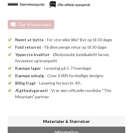
Gør til favoritvare
Nemt at bytte
- For stor eller lille? Byt op til 30 dage
Fuld returret
- Få dine penge retur op til 30 dage
Ypperste kvalitet
- Økobomuld, kemikaliefri farver,
forvasket og krympefri
Kæmpe lager
- Levering på 5-7 hverdage
Kæmpe udvalg
- Over 3.000 forskellige designs
Billig fragt
- Levering for kun kr. 49,-
Ægthedsgaranti
- Vi er den officielle nordiske "The
Mountain" partner
Materialer & Størrelser
Information