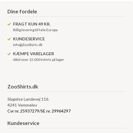
Dine fordele
FRAGT KUN 49 KR.
Billig levering til hele Europa
KUNDESERVICE
info@ZooShirts.dk
KÆMPE VARELAGER
Altid over 15.000 tshirts på lager
ZooShirts.dk
Slagelse Landevej 116
4241 Vemmelev
Cvr nr. 25937279/SE nr. 29964297
Kundeservice