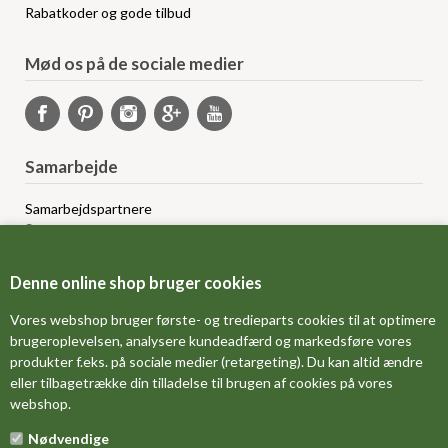
Rabatkoder og gode tilbud
Mød os på de sociale medier
Samarbejde
Samarbejdspartnere
Sponsorprogram
Bloggere
Affiliateprogram
Denne online shop bruger cookies
Grossistsalg
Ledige jobs
Vores webshop bruger første- og tredieparts cookies til at optimere
brugeroplevelsen, analysere kundeadfærd og markedsføre vores
produkter f.eks. på sociale medier (retargeting). Du kan altid ændre
FORSIDE
eller tilbagetrække din tilladelse til brugen af cookies på vores
webshop.
OM OS
Nødvendige
MÅLESKEMA