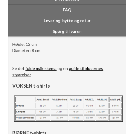
FAQ
Levering, bytte og retur
Spørg til varen
Højde: 12 cm
Diameter: 8 cm
Se det
fulde måleskema
og en
guide til blusernes
størrelser
.
VOKSEN t-shirts
BØRNE t-shirts