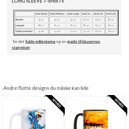
LONG SLEEVE T-SHIRTS
Se det
fulde måleskema
og en
guide til blusernes
størrelser
.
Andre flotte designs du måske kan lide