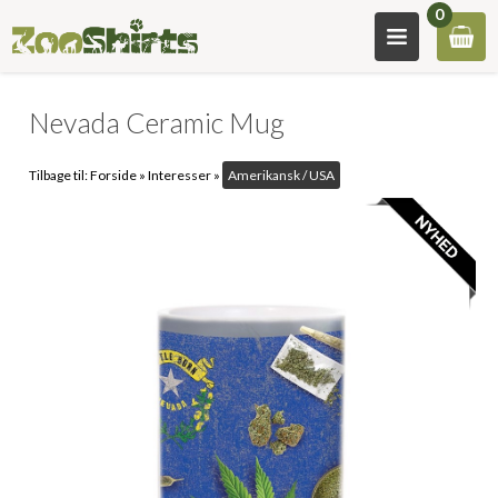
0
Nevada Ceramic Mug
Tilbage til:
Forside
»
Interesser
»
Amerikansk / USA