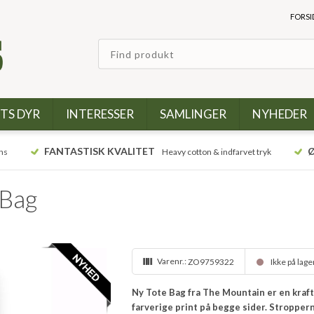
FORSI
TS DYR
INTERESSER
SAMLINGER
NYHEDER
FANTASTISK KVALITET
Ø
ns
Heavy cotton & indfarvet tryk
 Bag
Varenr.:
ZO9759322
Ikke på lage
Ny Tote Bag fra The Mountain er en kraft
farverige print på begge sider. Stropper