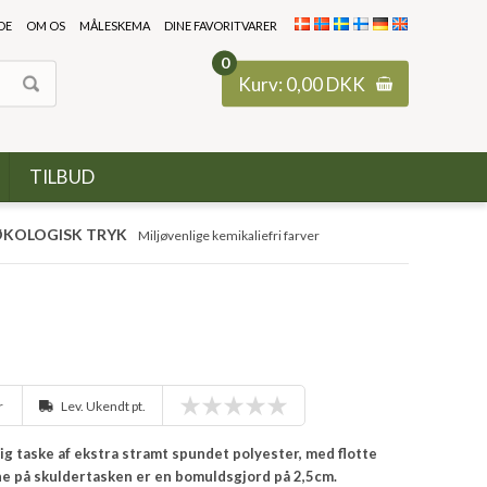
DE
OM OS
MÅLESKEMA
DINE FAVORITVARER
0
Kurv:
0,00
DKK
TILBUD
KOLOGISK TRYK
Miljøvenlige kemikaliefri farver
r
Lev. Ukendt pt.
ig taske af ekstra stramt spundet polyester, med flotte
ne på skuldertasken er en bomuldsgjord på 2,5cm.