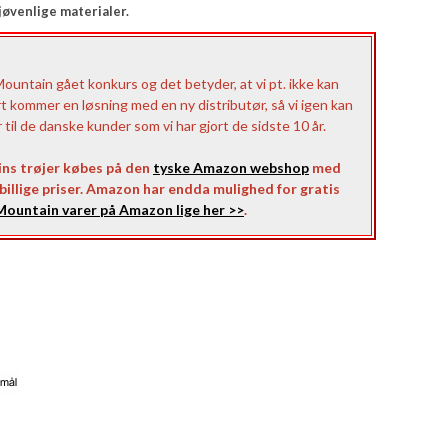
jøvenlige materialer.
untain gået konkurs og det betyder, at vi pt. ikke kan
rt kommer en løsning med en ny distributør, så vi igen kan
il de danske kunder som vi har gjort de sidste 10 år.
ns trøjer købes på den
tyske Amazon webshop
med
l billige priser. Amazon har endda mulighed for gratis
ountain varer på Amazon lige her >>
.