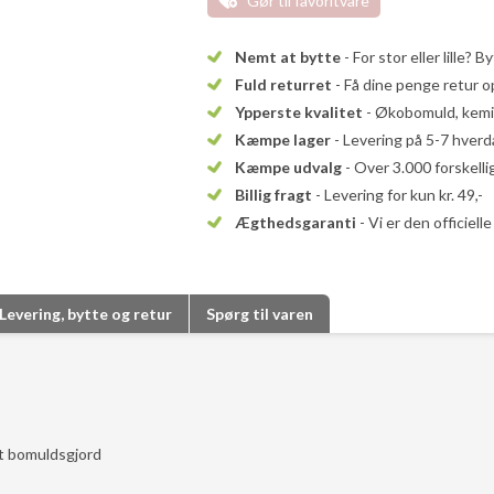
Gør til favoritvare
Nemt at bytte
- For stor eller lille? B
Fuld returret
- Få dine penge retur op
Ypperste kvalitet
- Økobomuld, kemika
Kæmpe lager
- Levering på 5-7 hver
Kæmpe udvalg
- Over 3.000 forskell
Billig fragt
- Levering for kun kr. 49,-
Ægthedsgaranti
- Vi er den officiel
Levering, bytte og retur
Spørg til varen
et bomuldsgjord