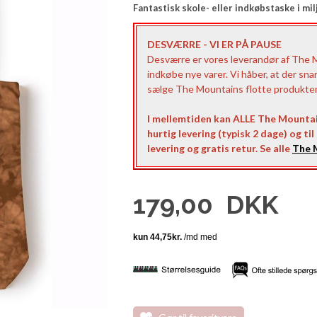
Fantastisk skole- eller indkøbstaske i mil
DESVÆRRE - VI ER PÅ PAUSE
Desværre er vores leverandør af The Mo
indkøbe nye varer. Vi håber, at der sna
sælge The Mountains flotte produkter t
I mellemtiden kan ALLE The Mountai
hurtig levering (typisk 2 dage) og ti
levering og gratis retur. Se alle
The M
179,00
DKK