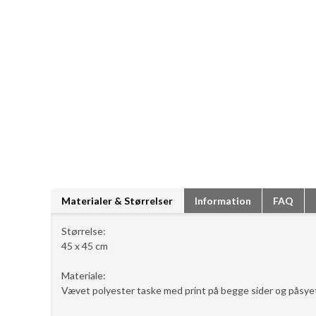
Materialer & Størrelser
Information
FAQ
Størrelse:
45 x 45 cm
Materiale:
Vævet polyester taske med print på begge sider og påsy