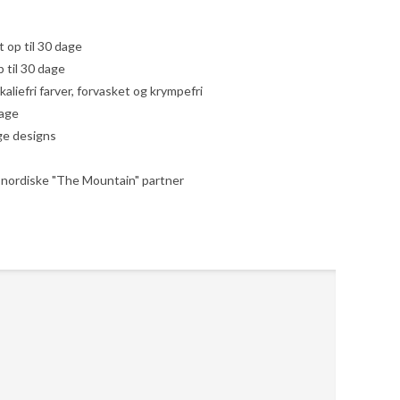
yt op til 30 dage
 til 30 dage
liefri farver, forvasket og krympefri
dage
ige designs
le nordiske "The Mountain" partner