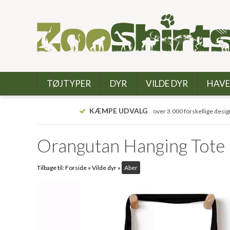
TØJTYPER
DYR
VILDE DYR
HAVE
KÆMPE UDVALG
over 3.000 forskellige desig
Orangutan Hanging Tote
Tilbage til:
Forside
»
Vilde dyr
»
Aber