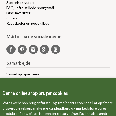
Størrelses guider
FAQ - ofte stillede spørgsmål
Dine favoritter
Om os
Rabatkoder og gode tilbud
Mød os på de sociale medier
Samarbejde
Samarbejdspartnere
Sponsorprogram
Bloggere
Affiliateprogram
Denne online shop bruger cookies
Grossistsalg
Ledige jobs
Vores webshop bruger første- og tredieparts cookies til at optimere
brugeroplevelsen, analysere kundeadfærd og markedsføre vores
produkter f.eks. på sociale medier (retargeting). Du kan altid ændre
FORSIDE