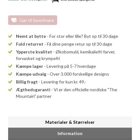
Gør til favoritvare
Nemt at bytte
- For stor eller lille? Byt op til 30 dage
Fuld returret
- Få dine penge retur op til 30 dage
Ypperste kvalitet
- Økobomuld, kemikaliefri farver,
forvasket og krympefri
Kæmpe lager
- Levering på 5-7 hverdage
Kæmpe udvalg
- Over 3.000 forskellige designs
Billig fragt
- Levering for kun kr. 49,-
Ægthedsgaranti
- Vi er den officielle nordiske "The
Mountain" partner
Materialer & Størrelser
Information