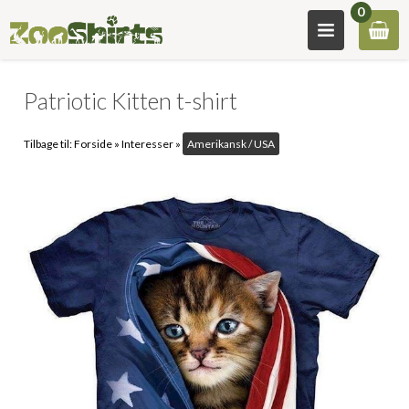
0
Patriotic Kitten t-shirt
Tilbage til:
Forside
»
Interesser
»
Amerikansk / USA