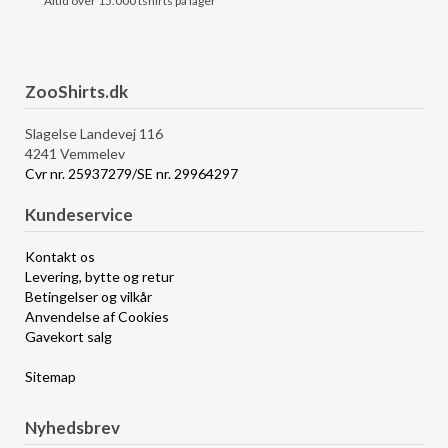
Altid over 15.000 tshirts på lager
ZooShirts.dk
Slagelse Landevej 116
4241 Vemmelev
Cvr nr. 25937279/SE nr. 29964297
Kundeservice
Kontakt os
Levering, bytte og retur
Betingelser og vilkår
Anvendelse af Cookies
Gavekort salg
Sitemap
Nyhedsbrev