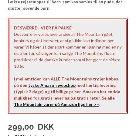
Lækre rejsetæpper til børn, som kan samles til en pude, der
støtter sovende børn.
DESVÆRRE - VI ER PÅ PAUSE
Desværre er vores leverandør af The Mountain gået
konkurs og det betyder, at vi pt. ikke kan indkøbe nye
varer. Vi håber, at der snart kommer en løsning med en ny
distributør, så vi igen kan sælge The Mountains flotte
produkter til de danske kunder som vi har gjort de sidste
10 år.
I mellemtiden kan ALLE The Mountains trøjer købes
på den
tyske Amazon webshop
med hurtig levering
(typisk 2 dage) og til billige priser. Amazon har endda
mulighed for gratis levering og gratis retur. Se alle
The Mountain varer på Amazon lige her >>
.
299,00
DKK