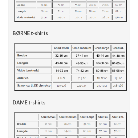
BØRNE t-shirts
DAME t-shirts