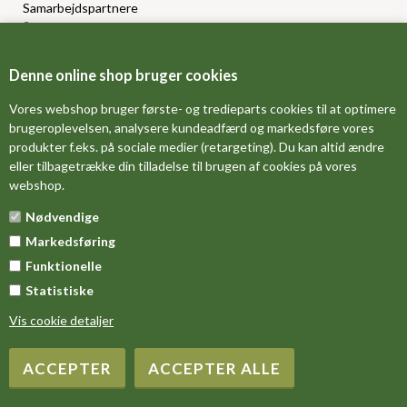
Samarbejdspartnere
Sponsorprogram
Bloggere
Affiliateprogram
Denne online shop bruger cookies
Grossistsalg
Ledige jobs
Vores webshop bruger første- og tredieparts cookies til at optimere
brugeroplevelsen, analysere kundeadfærd og markedsføre vores
produkter f.eks. på sociale medier (retargeting). Du kan altid ændre
FORSIDE
eller tilbagetrække din tilladelse til brugen af cookies på vores
webshop.
OM OS
Nødvendige
MÅLESKEMA
Markedsføring
DINE FAVORITVARER
Funktionelle
Statistiske
Vis cookie detaljer
Copyright 2016 ZooShirts.dk