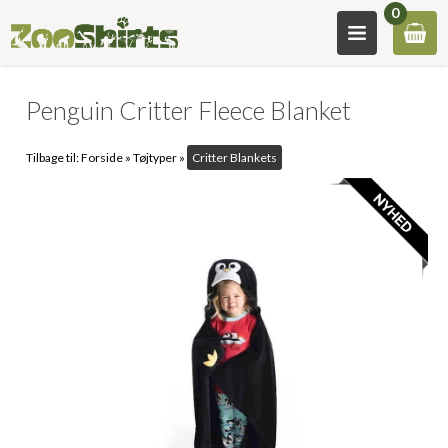
0
Penguin Critter Fleece Blanket
Tilbage til:
Forside
»
Tøjtyper
»
Critter Blankets