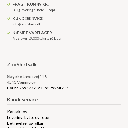
FRAGT KUN 49 KR.
Billig levering til hele Europa
KUNDESERVICE
info@ZooShirts.dk
KÆMPE VARELAGER
Altid over 15.000 tshirts på lager
ZooShirts.dk
Slagelse Landevej 116
4241 Vemmelev
Cvr nr. 25937279/SE nr. 29964297
Kundeservice
Kontakt os
Levering, bytte og retur
Betingelser og vilkår