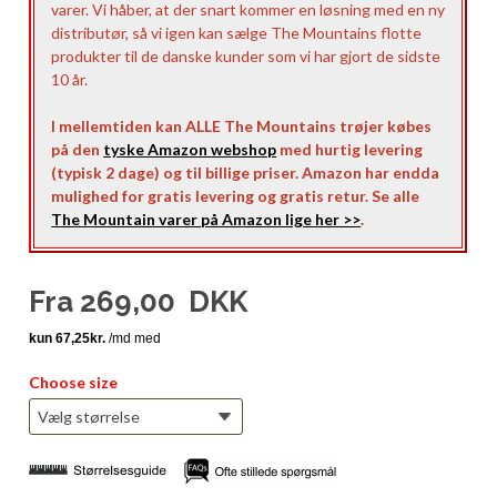
varer. Vi håber, at der snart kommer en løsning med en ny
distributør, så vi igen kan sælge The Mountains flotte
produkter til de danske kunder som vi har gjort de sidste
10 år.
I mellemtiden kan ALLE The Mountains trøjer købes
på den
tyske Amazon webshop
med hurtig levering
(typisk 2 dage) og til billige priser. Amazon har endda
mulighed for gratis levering og gratis retur. Se alle
The Mountain varer på Amazon lige her >>
.
Fra
269,00
DKK
Choose size