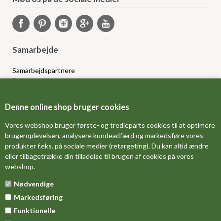
Samarbejde
Samarbejdspartnere
Sponsorprogram
Bloggere
Affiliateprogram
Denne online shop bruger cookies
Grossistsalg
Ledige jobs
Vores webshop bruger første- og tredieparts cookies til at optimere
brugeroplevelsen, analysere kundeadfærd og markedsføre vores
produkter f.eks. på sociale medier (retargeting). Du kan altid ændre
FORSIDE
eller tilbagetrække din tilladelse til brugen af cookies på vores
webshop.
OM OS
Nødvendige
MÅLESKEMA
Markedsføring
DINE FAVORITVARER
Funktionelle