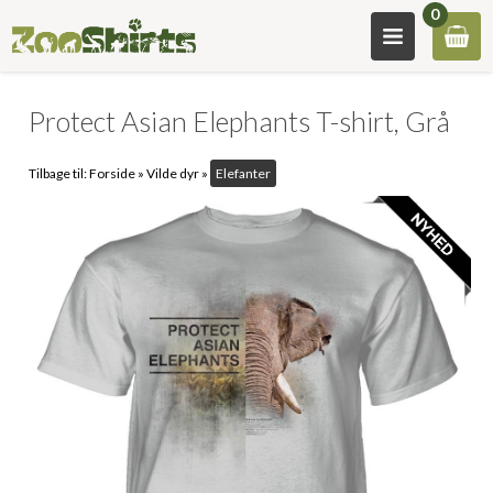
0
Protect Asian Elephants T-shirt, Grå
Tilbage til:
Forside
»
Vilde dyr
»
Elefanter