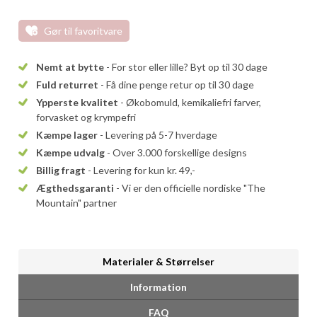
Gør til favoritvare
Nemt at bytte
- For stor eller lille? Byt op til 30 dage
Fuld returret
- Få dine penge retur op til 30 dage
Ypperste kvalitet
- Økobomuld, kemikaliefri farver,
forvasket og krympefri
Kæmpe lager
- Levering på 5-7 hverdage
Kæmpe udvalg
- Over 3.000 forskellige designs
Billig fragt
- Levering for kun kr. 49,-
Ægthedsgaranti
- Vi er den officielle nordiske "The
Mountain" partner
Materialer & Størrelser
Information
FAQ