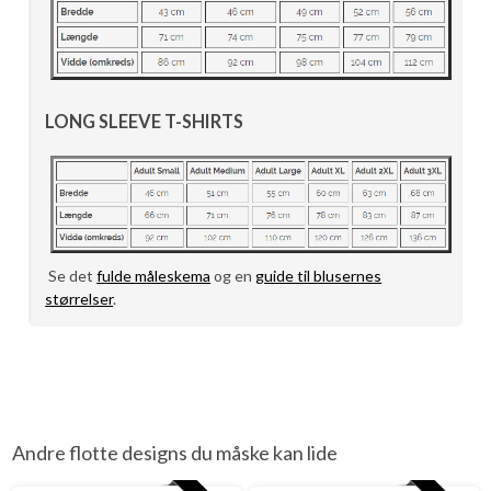
LONG SLEEVE T-SHIRTS
Se det
fulde måleskema
og en
guide til blusernes
størrelser
.
Andre flotte designs du måske kan lide