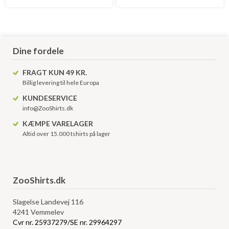
Dine fordele
FRAGT KUN 49 KR.
Billig levering til hele Europa
KUNDESERVICE
info@ZooShirts.dk
KÆMPE VARELAGER
Altid over 15.000 tshirts på lager
ZooShirts.dk
Slagelse Landevej 116
4241 Vemmelev
Cvr nr. 25937279/SE nr. 29964297