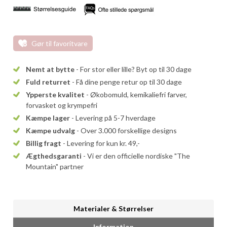
Gør til favoritvare
Nemt at bytte
- For stor eller lille? Byt op til 30 dage
Fuld returret
- Få dine penge retur op til 30 dage
Ypperste kvalitet
- Økobomuld, kemikaliefri farver,
forvasket og krympefri
Kæmpe lager
- Levering på 5-7 hverdage
Kæmpe udvalg
- Over 3.000 forskellige designs
Billig fragt
- Levering for kun kr. 49,-
Ægthedsgaranti
- Vi er den officielle nordiske "The
Mountain" partner
Materialer & Størrelser
Information