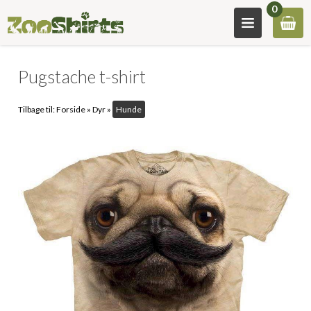
0
Pugstache t-shirt
Tilbage til:
Forside
»
Dyr
»
Hunde