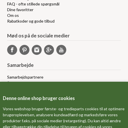
FAQ - ofte stillede spørgsmål
Dine favoritter
Om os
Rabatkoder og gode tilbud
Mød os på de sociale medier
Samarbejde
Samarbejdspartnere
Sponsorprogram
Bloggere
Affiliateprogram
Denne online shop bruger cookies
Grossistsalg
Ledige jobs
Vores webshop bruger første- og tredieparts cookies til at optimere
brugeroplevelsen, analysere kundeadfærd og markedsføre vores
produkter f.eks. på sociale medier (retargeting). Du kan altid ændre
FORSIDE
eller tilbagetrække din tilladelse til brugen af cookies på vores