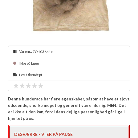
Varenr.:
ZO103641x
Ikke på lager
Lev. Ukendt pt.
Denne hunderace har flere egenskaber, såsom at have et sjovt
udseende, snorke meget og generelt være filurlig. MEN! Det
er ikke alt den kan, fordi dens dejlige personlighed går lige i
hjertet på os.
DESVÆRRE - VI ER PÅ PAUSE