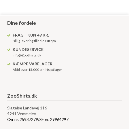
Dine fordele
FRAGT KUN 49 KR.
Billig levering til hele Europa
KUNDESERVICE
info@ZooShirts.dk
KÆMPE VARELAGER
Altid over 15.000 tshirts på lager
ZooShirts.dk
Slagelse Landevej 116
4241 Vemmelev
Cvr nr. 25937279/SE nr. 29964297