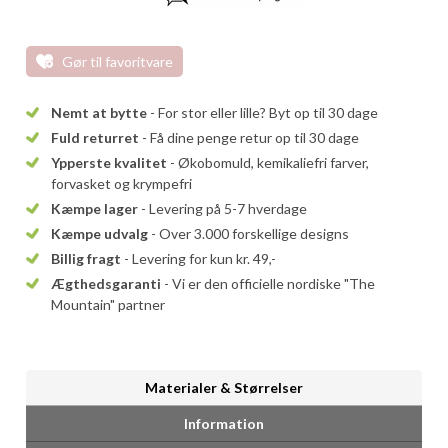
Gør til favoritvare
Nemt at bytte
- For stor eller lille? Byt op til 30 dage
Fuld returret
- Få dine penge retur op til 30 dage
Ypperste kvalitet
- Økobomuld, kemikaliefri farver,
forvasket og krympefri
Kæmpe lager
- Levering på 5-7 hverdage
Kæmpe udvalg
- Over 3.000 forskellige designs
Billig fragt
- Levering for kun kr. 49,-
Ægthedsgaranti
- Vi er den officielle nordiske "The
Mountain" partner
Materialer & Størrelser
Information