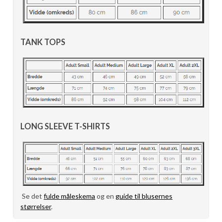
TANK TOPS
LONG SLEEVE T-SHIRTS
Se det
fulde måleskema
og en
guide til blusernes
størrelser
.