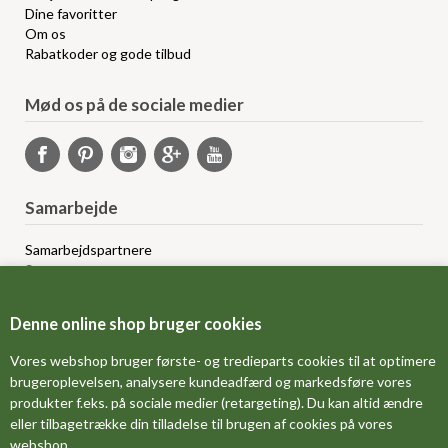
Dine favoritter
Om os
Rabatkoder og gode tilbud
Mød os på de sociale medier
Samarbejde
Samarbejdspartnere
Sponsorprogram
Bloggere
Affiliateprogram
Denne online shop bruger cookies
Grossistsalg
Ledige jobs
Vores webshop bruger første- og tredieparts cookies til at optimere
brugeroplevelsen, analysere kundeadfærd og markedsføre vores
produkter f.eks. på sociale medier (retargeting). Du kan altid ændre
FORSIDE
eller tilbagetrække din tilladelse til brugen af cookies på vores
webshop.
OM OS