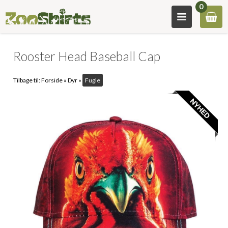
0
Rooster Head Baseball Cap
Tilbage til:
Forside
»
Dyr
»
Fugle