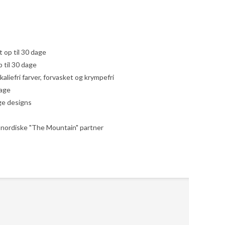
yt op til 30 dage
 til 30 dage
liefri farver, forvasket og krympefri
dage
ige designs
le nordiske "The Mountain" partner