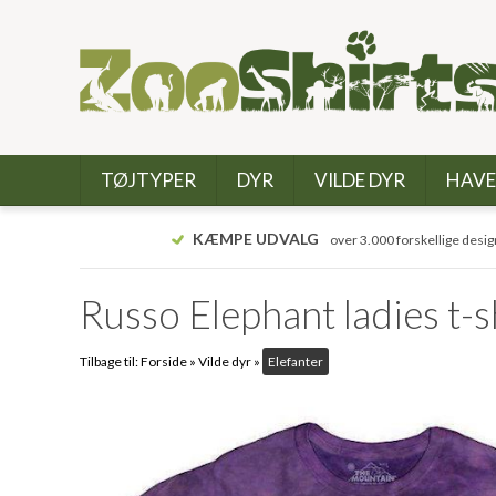
TØJTYPER
DYR
VILDE DYR
HAVE
KÆMPE UDVALG
over 3.000 forskellige desig
Russo Elephant ladies t-s
Tilbage til:
Forside
»
Vilde dyr
»
Elefanter