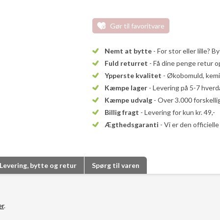
Gør til favoritvare
Nemt at bytte
- For stor eller lille? B
Fuld returret
- Få dine penge retur op
Ypperste kvalitet
- Økobomuld, kemika
Kæmpe lager
- Levering på 5-7 hver
Kæmpe udvalg
- Over 3.000 forskell
Billig fragt
- Levering for kun kr. 49,-
Ægthedsgaranti
- Vi er den officiel
Levering, bytte og retur
Spørg til varen
er
.