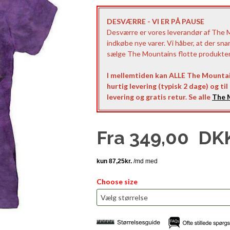
DESVÆRRE - VI ER PÅ PAUSE
Desværre er vores leverandør af The Mo
indkøbe nye varer. Vi håber, at der sna
sælge The Mountains flotte produkter t
I mellemtiden kan ALLE The Mountai
hurtig levering (typisk 2 dage) og ti
levering og gratis retur. Se alle
The M
Fra
349,00
DK
Choose size