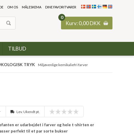
DE
OM OS
MÅLESKEMA
DINE FAVORITVARER
0
Kurv:
0,00
DKK
TILBUD
KOLOGISK TRYK
Miljøvenlige kemikaliefri farver
r
Lev. Ukendt pt.
lefanten er udarbejdet i farver og hele t-shirten er
 Passer perfekt til et par sorte bukser