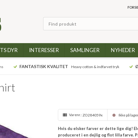
FORSI
TS DYR
INTERESSER
SAMLINGER
NYHEDER
FANTASTISK KVALITET
Ø
ns
Heavy cotton & indfarvet tryk
hirt
Varenr.:
ZO284059x
Ikke på lage
Hvis du elsker farver er dette lige dig! E
produceret i en dejlig og flot lilla farve.