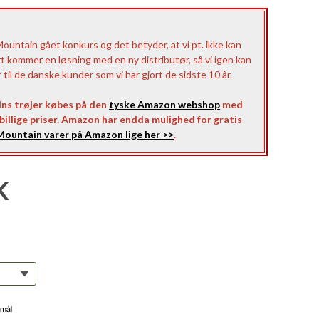
untain gået konkurs og det betyder, at vi pt. ikke kan
rt kommer en løsning med en ny distributør, så vi igen kan
il de danske kunder som vi har gjort de sidste 10 år.
ns trøjer købes på den
tyske Amazon webshop
med
l billige priser. Amazon har endda mulighed for gratis
ountain varer på Amazon lige her >>
.
K