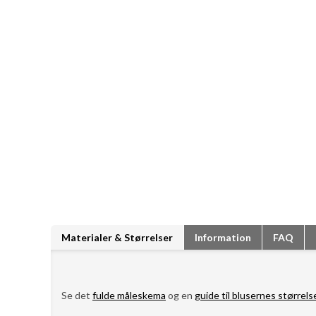
Materialer & Størrelser
Information
FAQ
Se det
fulde måleskema
og en
guide til blusernes størrels