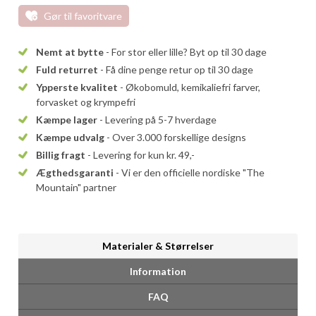
Gør til favoritvare
Nemt at bytte
- For stor eller lille? Byt op til 30 dage
Fuld returret
- Få dine penge retur op til 30 dage
Ypperste kvalitet
- Økobomuld, kemikaliefri farver,
forvasket og krympefri
Kæmpe lager
- Levering på 5-7 hverdage
Kæmpe udvalg
- Over 3.000 forskellige designs
Billig fragt
- Levering for kun kr. 49,-
Ægthedsgaranti
- Vi er den officielle nordiske "The
Mountain" partner
Materialer & Størrelser
Information
FAQ