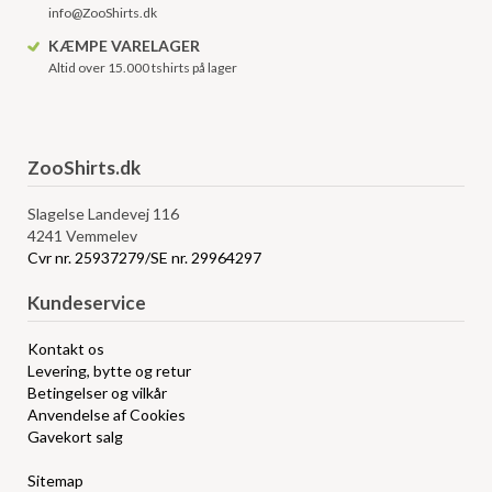
info@ZooShirts.dk
KÆMPE VARELAGER
Altid over 15.000 tshirts på lager
ZooShirts.dk
Slagelse Landevej 116
4241 Vemmelev
Cvr nr. 25937279/SE nr. 29964297
Kundeservice
Kontakt os
Levering, bytte og retur
Betingelser og vilkår
Anvendelse af Cookies
Gavekort salg
Sitemap