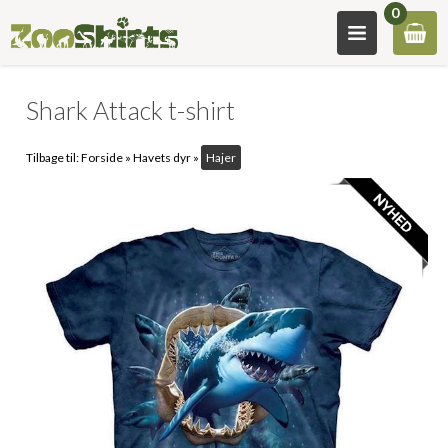
0
Shark Attack t-shirt
Tilbage til:
Forside
»
Havets dyr
»
Hajer