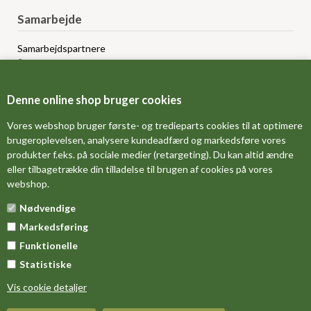
Samarbejde
Samarbejdspartnere
Sponsorprogram
Bloggere
Affiliateprogram
Denne online shop bruger cookies
Grossistsalg
Ledige jobs
Vores webshop bruger første- og tredieparts cookies til at optimere
brugeroplevelsen, analysere kundeadfærd og markedsføre vores
produkter f.eks. på sociale medier (retargeting). Du kan altid ændre
FORSIDE
eller tilbagetrække din tilladelse til brugen af cookies på vores
webshop.
OM OS
Nødvendige
MÅLESKEMA
Markedsføring
DINE FAVORITVARER
Funktionelle
Statistiske
Vis cookie detaljer